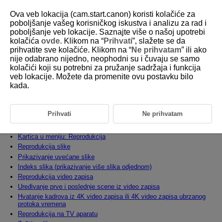
Ova veb lokacija (cam.start.canon) koristi kolačiće za
poboljšanje vašeg korisničkog iskustva i analizu za rad i
poboljšanje veb lokacije. Saznajte više o našoj upotrebi
kolačića
ovde
. Klikom na “
Prihvati
”, slažete se da
D180-135
prihvatite sve kolačiće. Klikom na “
Ne prihvatam
” ili ako
nije odabrano nijedno, neophodni su i čuvaju se samo
Reprodukcija
kolačići koji su potrebni za pružanje sadržaja i funkcija
veb lokacije. Možete da promenite ovu postavku bilo
kada.
U ovom poglavlju su opisane funkcije za reprodukciju snimljenih
fotografija i video zapisa i opisane su postavke u meniju za reprodukciju
(kartica [
]).
Prihvati
Ne prihvatam
Oprez
Kartica u meniju: Reprodukcija
Reprodukcija slike
Prikazivanje uvećane slike
Indeks slika (prikazivanje više slika odjednom)
Reprodukcija video zapisa
Uređivanje prve i poslednje scene iz video zapisa
Hvatanje kadrova iz 4K video zapisa ili 4K video zapisa ubrzanog
protoka vremena
Reprodukcija na TV aparatu