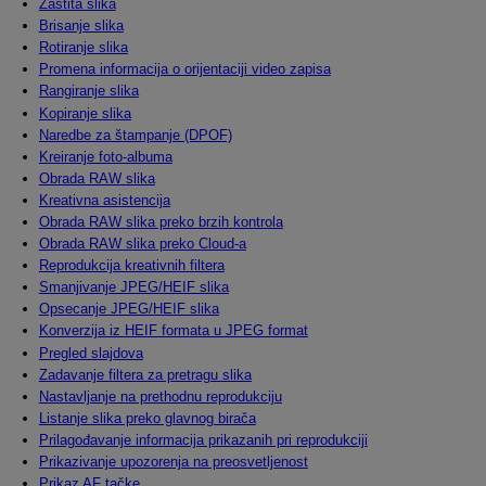
Zaštita slika
Brisanje slika
Rotiranje slika
Promena informacija o orijentaciji video zapisa
Rangiranje slika
Kopiranje slika
Naredbe za štampanje (DPOF)
Kreiranje foto-albuma
Obrada RAW slika
Kreativna asistencija
Obrada RAW slika preko brzih kontrola
Obrada RAW slika preko Cloud-a
Reprodukcija kreativnih filtera
Smanjivanje JPEG/HEIF slika
Opsecanje JPEG/HEIF slika
Konverzija iz HEIF formata u JPEG format
Pregled slajdova
Zadavanje filtera za pretragu slika
Nastavljanje na prethodnu reprodukciju
Listanje slika preko glavnog birača
Prilagođavanje informacija prikazanih pri reprodukciji
Prikazivanje upozorenja na preosvetljenost
Prikaz AF tačke