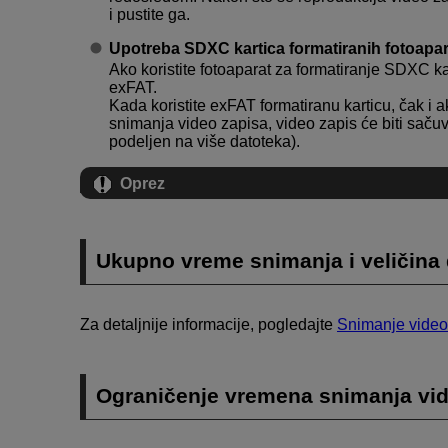
i pustite ga.
Upotreba SDXC kartica formatiranih fotoapa
Ako koristite fotoaparat za formatiranje SDXC kart
exFAT.
Kada koristite exFAT formatiranu karticu, čak i 
snimanja video zapisa, video zapis će biti sač
podeljen na više datoteka).
Oprez
Ukupno vreme snimanja i veličina
Za detaljnije informacije, pogledajte
Snimanje video
Ograničenje vremena snimanja vid