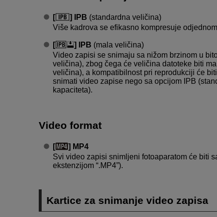
[
] IPB
(standardna veličina)
Više kadrova se efikasno kompresuje odjednom 
[
] IPB
(mala veličina)
Video zapisi se snimaju sa nižom brzinom u bi
veličina), zbog čega će veličina datoteke biti 
veličina), a kompatibilnost pri reprodukciji će 
snimati video zapise nego sa opcijom IPB (standa
kapaciteta).
Video format
[
] MP4
Svi video zapisi snimljeni fotoaparatom će biti
ekstenzijom “.MP4”).
Kartice za snimanje video zapisa