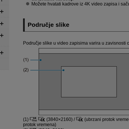
Možete hvatati kadrove iz 4K video zapisa i saču
Područje slike
Područje slike u video zapisima varira u zavisnosti
(1)
(3840×2160) /
(ubrzani protok vreme
protok vremena)