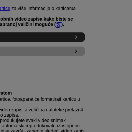
rtice
za više informacija o karticama
probnih video zapisa kako biste se
dabranoj veličini moguće (
).
ratom
tice, fotoaparat će formatirati karticu u
deo zapis, a veličina datoteke prelazi 4
eo zapisa.
eprodukujete svaki video snimak
 automatski reprodukovati uzastopnim
isa završi, izaberite sledeći video zapis