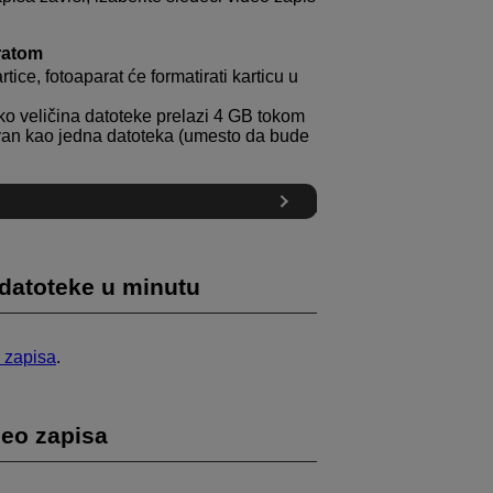
ratom
ice, fotoaparat će formatirati karticu u
ako veličina datoteke prelazi 4 GB tokom
uvan kao jedna datoteka (umesto da bude
 datoteke u minutu
 zapisa
.
eo zapisa