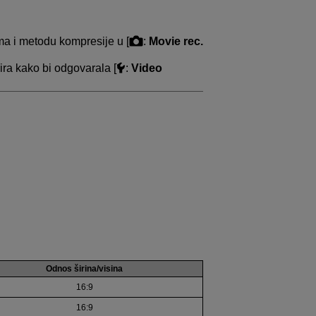
ma i metodu kompresije u [
:
Movie rec.
ra kako bi odgovarala [
:
Video
Odnos širina/visina
16:9
16:9