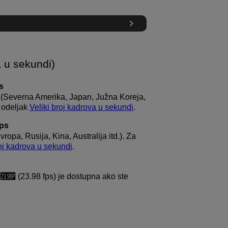
a u sekundi)
s
m (Severna Amerika, Japan, Južna Koreja,
e odeljak
Veliki broj kadrova u sekundi
.
fps
ropa, Rusija, Kina, Australija itd.). Za
roj kadrova u sekundi
.
(23.98 fps) je dostupna ako ste