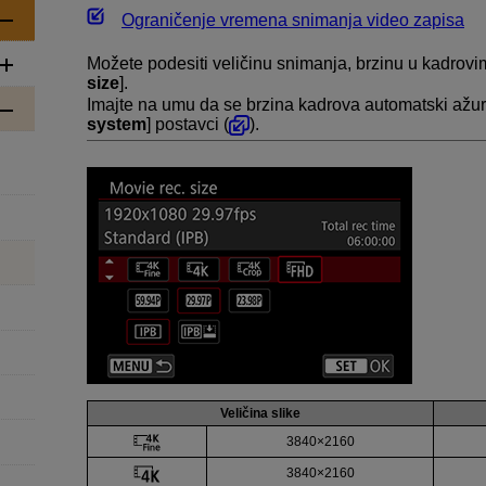
Ograničenje vremena snimanja video zapisa
Možete podesiti veličinu snimanja, brzinu u kadrovi
size
].
Imajte na umu da se brzina kadrova automatski ažuri
system
] postavci (
).
Veličina slike
3840×2160
3840×2160