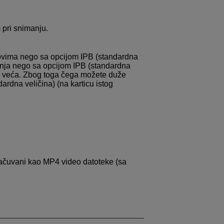
pri snimanju.
tovima nego sa opcijom IPB (standardna
manja nego sa opcijom IPB (standardna
biti veća. Zbog toga čega možete duže
rdna veličina) (na karticu istog
 sačuvani kao MP4 video datoteke (sa