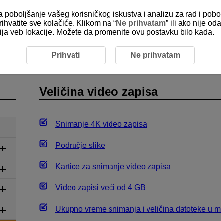
za poboljšanje vašeg korisničkog iskustva i analizu za rad i pobo
rihvatite sve kolačiće. Klikom na “
Ne prihvatam
” ili ako nije 
kcija veb lokacije. Možete da promenite ovu postavku bilo kada.
o zapisa
Snimanje video zapisa
Veličina video zapisa
Prihvati
Ne prihvatam
Veličina video zapisa
Snimanje 4K video zapisa
Područje slike
Kartice za snimanje video zapisa
Video zapisi veći od 4 GB
Ukupno vreme snimanja i veličina datoteke u m