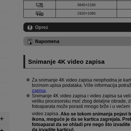
3840×2160
1920×1080
Oprez
Napomena
Snimanje 4K video zapisa
Za snimanje 4K video zapisa neophodna je kart
brzinom upisa podataka. Više informacija potraž
zapisa
.
Snimanje 4K video zapisa i video zapisa sa vel
veliku procesorsku moć zbog detaljne obrade, 
fotoaparata može porasti mnogo brže i u većem
video zapisa.
Ako se tokom snimanja pojavi b
ikona, moguće je da se kartica zagrejala. Pre
fotoaparat da se ohladi pre nego što izvadit
da izvadite karticu).