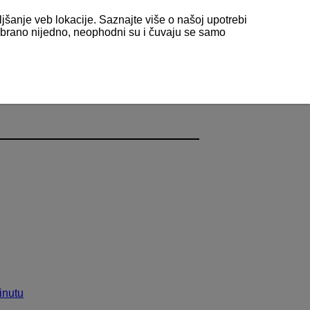
ljšanje veb lokacije. Saznajte više o našoj upotrebi
odabrano nijedno, neophodni su i čuvaju se samo
inutu