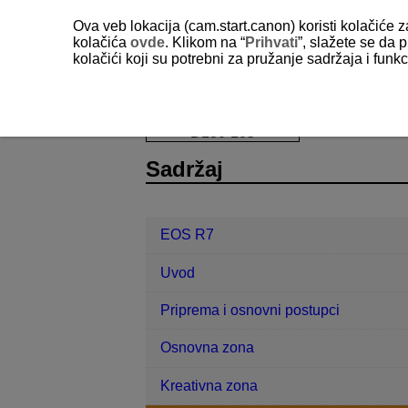
Ova veb lokacija (cam.start.canon) koristi kolačiće 
kolačića
ovde
. Klikom na “
Prihvati
”, slažete se da p
kolačići koji su potrebni za pružanje sadržaja i fun
EOS R7
Snimanje fotografija i vide
D180-105
Sadržaj
EOS R7
Uvod
Priprema i osnovni postupci
Osnovna zona
Kreativna zona