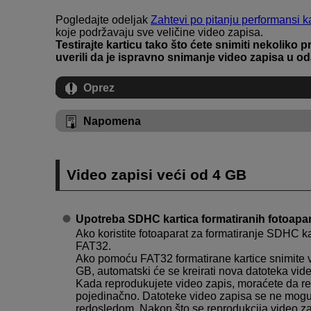
Pogledajte odeljak
Zahtevi po pitanju performansi ka
koje podržavaju sve veličine video zapisa.
Testirajte karticu tako što ćete snimiti nekoliko 
uverili da je ispravno snimanje video zapisa u o
Oprez
Napomena
Video zapisi veći od 4 GB
Upotreba SDHC kartica formatiranih fotoapa
Ako koristite fotoaparat za formatiranje SDHC kar
FAT32.
Ako pomoću FAT32 formatirane kartice snimite vi
GB, automatski će se kreirati nova datoteka vid
Kada reprodukujete video zapis, moraćete da r
pojedinačno. Datoteke video zapisa se ne mogu
redosledom. Nakon što se reprodukcija video zap