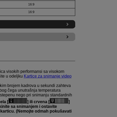
16:9
16:9
ica visokih performansi sa visokom
ite u odeljku
Kartice za snimanje video
ikim brojem kadrova u sekundi zahteva
zbog čega unutrašnja temperatura
 stepenu nego pri snimanju standardnih
ela [
] ili crvena [
]
kinite sa snimanjem i ostavite
e karticu. (Nemojte odmah pokušavati