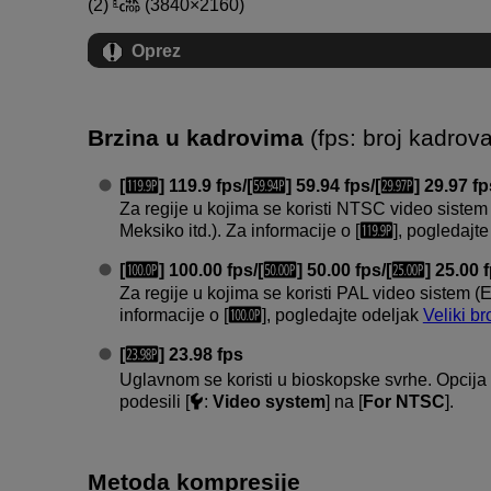
(2)
(3840×2160)
Oprez
Brzina u kadrovima
(fps: broj kadrov
[
] 119.9 fps/[
] 59.94 fps/[
] 29.97 fp
Za regije u kojima se koristi NTSC video siste
Meksiko itd.). Za informacije o [
], pogledajt
[
] 100.00 fps/[
] 50.00 fps/[
] 25.00 
Za regije u kojima se koristi PAL video sistem (Ev
informacije o [
], pogledajte odeljak
Veliki b
[
] 23.98 fps
Uglavnom se koristi u bioskopske svrhe. Opcija
podesili [
:
Video system
] na [
For NTSC
].
Metoda kompresije