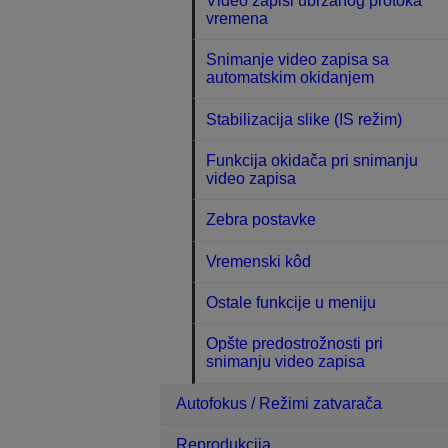
Video zapisi ubrzanog protoka
vremena
Snimanje video zapisa sa
automatskim okidanjem
Stabilizacija slike (IS režim)
Funkcija okidača pri snimanju
video zapisa
Zebra postavke
Vremenski kôd
Ostale funkcije u meniju
Opšte predostrožnosti pri
snimanju video zapisa
Autofokus / Režimi zatvarača
Reprodukcija