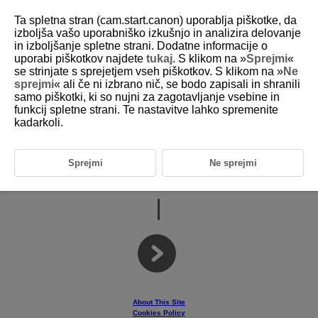
Ta spletna stran (cam.start.canon) uporablja piškotke, da
izboljša vašo uporabniško izkušnjo in analizira delovanje
in izboljšanje spletne strani. Dodatne informacije o
uporabi piškotkov najdete
tukaj
. S klikom na »
Sprejmi
«
D403-001
se strinjate s sprejetjem vseh piškotkov. S klikom na »
Ne
sprejmi
« ali če ni izbrano nič, se bodo zapisali in shranili
samo piškotki, ki so nujni za zagotavljanje vsebine in
funkcij spletne strani. Te nastavitve lahko spremenite
Wireless Remote Control
kadarkoli.
Sprejmi
Ne sprejmi
Advanced User Guide
About This Site
Cookies Policy