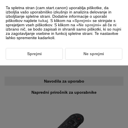
Ta spletna stran (cam.start.canon) uporablja piškotke, da
izboljša vašo uporabniško izkušnjo in analizira delovanje in
izboljšanje spletne strani. Dodatne informacije o uporabi
piškotkov najdete
tukaj
. S klikom na »
Sprejmi
« se strinjate s
-- Izberi regijo/državo --
Slovenščina
sprejetjem vseh piškotkov. S klikom na »
Ne sprejmi
« ali če ni
izbrano nič, se bodo zapisali in shranili samo piškotki, ki so nujni
za zagotavljanje vsebine in funkcij spletne strani. Te nastavitve
lahko spremenite kadarkoli.
Za stranke, ki uporabljajo
BR-E2
Sprejmi
Ne sprejmi
Informacije o priročniku za uporabo
Navodila za uporabo
Napredni priročnik za uporabnike