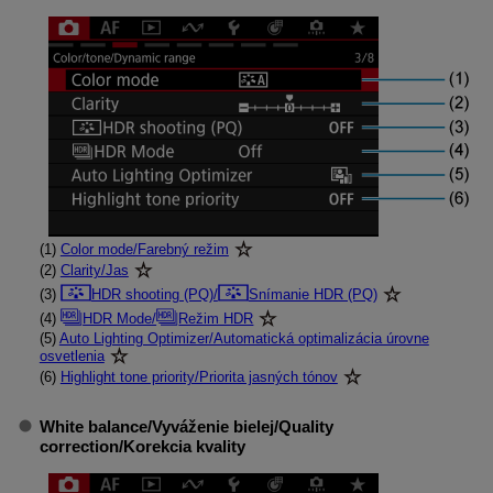
(1)
Color mode/Farebný režim
(2)
Clarity/Jas
(3)
HDR shooting (PQ)/
Snímanie HDR (PQ)
(4)
HDR Mode/
Režim HDR
(5)
Auto Lighting Optimizer/Automatická optimalizácia úrovne
osvetlenia
(6)
Highlight tone priority/Priorita jasných tónov
White balance/Vyváženie bielej
/
Quality
correction/Korekcia kvality