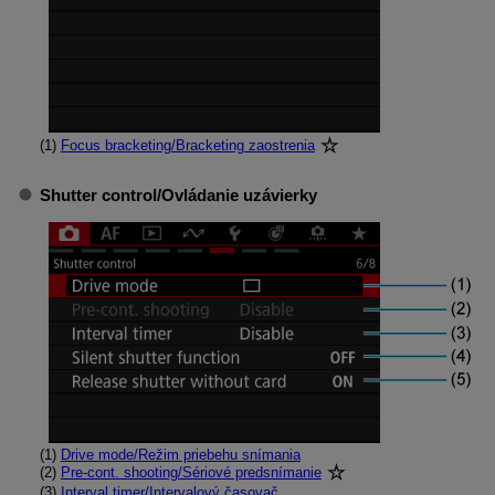
(1)
Focus bracketing/Bracketing zaostrenia
Shutter control/Ovládanie uzávierky
(1)
Drive mode/Režim priebehu snímania
(2)
Pre-cont. shooting/Sériové predsnímanie
(3)
Interval timer/Intervalový časovač