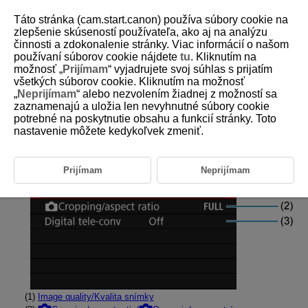
Táto stránka (cam.start.canon) používa súbory cookie na
zlepšenie skúseností používateľa, ako aj na analýzu
činnosti a zdokonalenie stránky. Viac informácií o našom
používaní súborov cookie nájdete
tu
. Kliknutím na
D388-058
možnosť „
Prijímam
“ vyjadrujete svoj súhlas s prijatím
všetkých súborov cookie. Kliknutím na možnosť
Ponuky kariet: Snímanie
„
Neprijímam
“ alebo nezvolením žiadnej z možností sa
statických záberov
zaznamenajú a uložia len nevyhnutné súbory cookie
potrebné na poskytnutie obsahu a funkcií stránky. Toto
nastavenie môžete kedykoľvek zmeniť.
Image quality/size/Kvalita/veľkosť snímky
Prijímam
Neprijímam
(1)
Image quality/Kvalita snímky