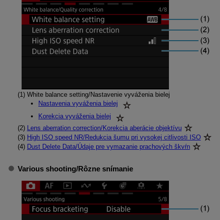
(1)
White balance setting/Nastavenie vyváženia bielej
Nastavenia vyváženia bielej
Korekcia vyváženia bielej
(2)
Lens aberration correction/Korekcia aberácie objektívu
(3)
High ISO speed NR/Redukcia šumu pri vysokej citlivosti ISO
(4)
Dust Delete Data/Údaje pre vymazanie prachových škvŕn
Various shooting/Rôzne snímanie