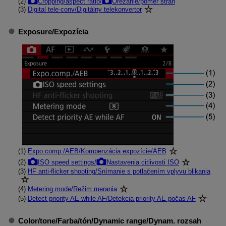
(2)
Cropping/aspect ratio/
Orezanie/pomer strán
(3)
Digital tele-conv/Digitálny telekonvertor
Exposure/Expozícia
(1)
Expo.comp./AEB/Kompenzácia expozície/AEB
(2)
ISO speed settings/
Nastavenia citlivosti ISO
(3)
HF anti-flicker shooting/Snímanie s potlačením vplyvu blikania
(4)
Metering mode/Režim merania
(5)
Detect priority AE while AF/Detekcia priority AE počas AF
Color/tone/Farba/tón
/
Dynamic range/Dynam. rozsah