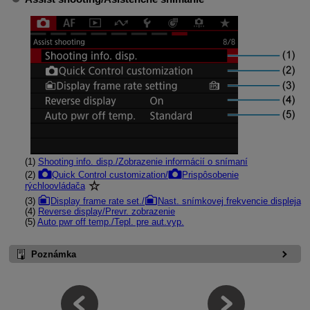
(1)
Shooting info. disp./Zobrazenie informácií o snímaní
(2)
Quick Control customization/
Prispôsobenie
rýchloovládača
(3)
Display frame rate set./
Nast. snímkovej frekvencie displeja
(4)
Reverse display/Prevr. zobrazenie
(5)
Auto pwr off temp./Tepl. pre aut.vyp.
Poznámka