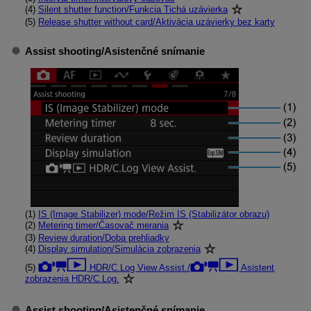
(4)
Silent shutter function/Funkcia Tichá uzávierka
(5)
Release shutter without card/Aktivácia uzávierky bez karty
Assist shooting/Asistenčné snímanie
(1)
IS (Image Stabilizer) mode/Režim IS (Stabilizátor obrazu)
(2)
Metering timer/Časovač merania
(3)
Review duration/Doba prehliadky
(4)
Display simulation/Simulácia zobrazenia
(5)
HDR/C.Log View Assist./
Asistent
zobrazenia HDR/C.Log.
Assist shooting/Asistenčné snímanie