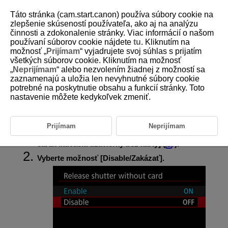
Táto stránka (cam.start.canon) používa súbory cookie na
zlepšenie skúseností používateľa, ako aj na analýzu
činnosti a zdokonalenie stránky. Viac informácií o našom
používaní súborov cookie nájdete
tu
. Kliknutím na
D388-099
možnosť „
Prijímam
“ vyjadrujete svoj súhlas s prijatím
všetkých súborov cookie. Kliknutím na možnosť
Povolenie aktivácie uzávierky bez
„
Neprijímam
“ alebo nezvolením žiadnej z možností sa
karty
zaznamenajú a uložia len nevyhnutné súbory cookie
potrebné na poskytnutie obsahu a funkcií stránky. Toto
nastavenie môžete kedykoľvek zmeniť.
Nastavte na možnosť [
Disable/Zakázať
], aby nedošlo k snímaniu, ak vo
fotoaparáte nie sú karty.
Prijímam
Neprijímam
Vyberte položku [
:
Release shutter without
card/Aktivácia uzávierky bez karty
] (
).
Vyberte možnosť [
Disable/Zakázať
].