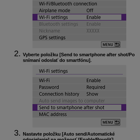
Vyberte položku [
Send to smartphone after shot/Po
snímaní odoslať do smartfónu
].
Nastavte položku [
Auto send/Automatické
odosielanie
] na možnosť [
Enable/Povoliť
].