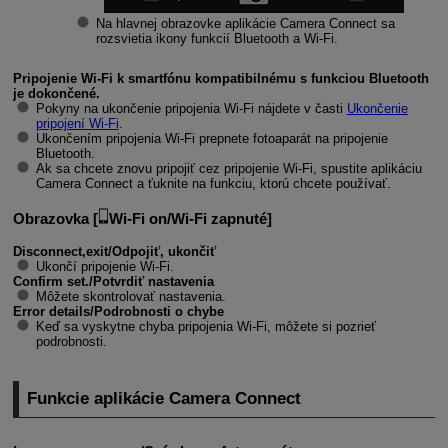
Na hlavnej obrazovke aplikácie Camera Connect sa
rozsvietia ikony funkcií Bluetooth a
Wi-Fi
.
Pripojenie
Wi-Fi
k smartfónu kompatibilnému s funkciou Bluetooth
je dokončené.
Pokyny na ukončenie pripojenia
Wi-Fi
nájdete v časti
Ukončenie
pripojení
Wi-Fi
.
Ukončením pripojenia
Wi-Fi
prepnete fotoaparát na pripojenie
Bluetooth.
Ak sa chcete znovu pripojiť cez pripojenie
Wi-Fi
, spustite aplikáciu
Camera Connect a ťuknite na funkciu, ktorú chcete používať.
Obrazovka [
Wi-Fi on/Wi-Fi zapnuté
]
Disconnect,exit/Odpojiť, ukončiť
Ukončí pripojenie
Wi-Fi
.
Confirm set./Potvrdiť nastavenia
Môžete skontrolovať nastavenia.
Error details/Podrobnosti o chybe
Keď sa vyskytne chyba pripojenia
Wi-Fi
, môžete si pozrieť
podrobnosti.
Funkcie aplikácie Camera Connect