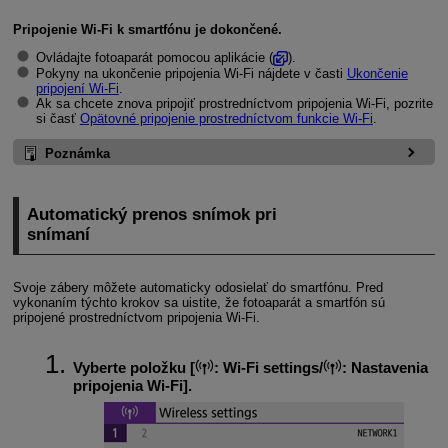
Pripojenie
Wi-Fi
k smartfónu je dokončené.
Ovládajte fotoaparát pomocou aplikácie (
).
Pokyny na ukončenie pripojenia
Wi-Fi
nájdete v časti
Ukončenie
pripojení
Wi-Fi
.
Ak sa chcete znova pripojiť prostredníctvom pripojenia
Wi-Fi
, pozrite
si časť
Opätovné pripojenie prostredníctvom funkcie
Wi-Fi
.
Poznámka
Automatický prenos snímok pri
snímaní
Svoje zábery môžete automaticky odosielať do smartfónu. Pred
vykonaním týchto krokov sa uistite, že fotoaparát a smartfón sú
pripojené prostredníctvom pripojenia
Wi-Fi
.
Vyberte položku [
:
Wi-Fi settings/
:
Nastavenia
pripojenia Wi-Fi
].