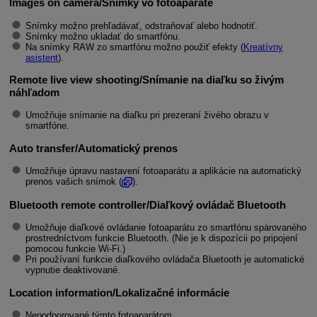
Images on camera/Snímky vo fotoaparáte
Snímky možno prehľadávať, odstraňovať alebo hodnotiť.
Snímky možno ukladať do smartfónu.
Na snímky RAW zo smartfónu možno použiť efekty (
Kreatívny
asistent
).
Remote live view shooting/Snímanie na diaľku so živým
náhľadom
Umožňuje snímanie na diaľku pri prezeraní živého obrazu v
smartfóne.
Auto transfer/Automatický prenos
Umožňuje úpravu nastavení fotoaparátu a aplikácie na automatický
prenos vašich snímok (
).
Bluetooth remote controller/Diaľkový ovládač Bluetooth
Umožňuje diaľkové ovládanie fotoaparátu zo smartfónu spárovaného
prostredníctvom funkcie Bluetooth. (Nie je k dispozícii po pripojení
pomocou funkcie
Wi-Fi
.)
Pri používaní funkcie diaľkového ovládača Bluetooth je automatické
vypnutie deaktivované.
Location information/Lokalizačné informácie
Nepodporované týmto fotoaparátom.