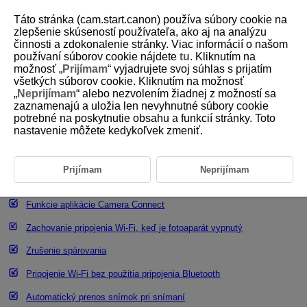
Táto stránka (cam.start.canon) používa súbory cookie na
zlepšenie skúseností používateľa, ako aj na analýzu
činnosti a zdokonalenie stránky. Viac informácií o našom
používaní súborov cookie nájdete
tu
. Kliknutím na
D101-145
možnosť „
Prijímam
“ vyjadrujete svoj súhlas s prijatím
všetkých súborov cookie. Kliknutím na možnosť
Pripojenie k smartfónu
„
Neprijímam
“ alebo nezvolením žiadnej z možností sa
zaznamenajú a uložia len nevyhnutné súbory cookie
potrebné na poskytnutie obsahu a funkcií stránky. Toto
Zapnutie funkcií Bluetooth a
Wi-Fi
v smartfóne
nastavenie môžete kedykoľvek zmeniť.
Inštalácia aplikácie Camera Connect v smartfóne
Pripojenie k smartfónu kompatibilnému s funkciou Bluetooth
Prijímam
Neprijímam
prostredníctvom pripojenia
Wi-Fi
Funkcie aplikácie Camera Connect
Zachovanie pripojenia
Wi-Fi
, keď je fotoaparát vypnutý
Zrušenie spárovania
Pripojenie
Wi-Fi
bez použitia pripojenia Bluetooth
Automatický prenos snímok pri snímaní