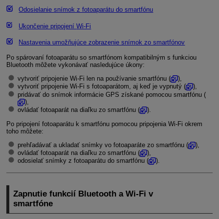
Odosielanie snímok z fotoaparátu do smartfónu
Ukončenie pripojení
Wi-Fi
Nastavenia umožňujúce zobrazenie snímok zo smartfónov
Po spárovaní fotoaparátu so smartfónom kompatibilným s funkciou
Bluetooth môžete vykonávať nasledujúce úkony:
vytvoriť pripojenie
Wi-Fi
len na používanie smartfónu (
),
vytvoriť pripojenie
Wi-Fi
s fotoaparátom, aj keď je vypnutý (
),
pridávať do snímok informácie GPS získané pomocou smartfónu (
),
ovládať fotoaparát na diaľku zo smartfónu (
).
Po pripojení fotoaparátu k smartfónu pomocou pripojenia
Wi-Fi
okrem
toho môžete:
prehľadávať a ukladať snímky vo fotoaparáte zo smartfónu (
),
ovládať fotoaparát na diaľku zo smartfónu (
),
odosielať snímky z fotoaparátu do smartfónu (
).
Zapnutie funkcií Bluetooth a
Wi-Fi
v
smartfóne