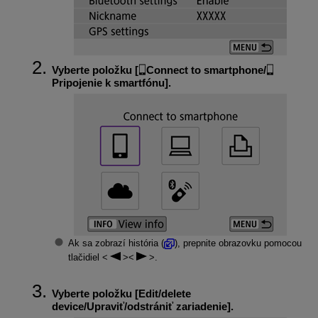
Vyberte položku [
Connect to smartphone/
Pripojenie k smartfónu
].
Ak sa zobrazí história (
), prepnite obrazovku pomocou
tlačidiel
.
Vyberte položku [
Edit/delete
device/Upraviť/odstrániť zariadenie
].