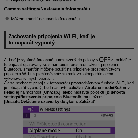
Camera settings/Nastavenia fotoaparátu
Môžete zmeniť nastavenia fotoaparátu.
Zachovanie pripojenia
Wi-Fi
, keď je
fotoaparát vypnutý
Aj keď je vypínač fotoaparátu nastavený do polohy
, pokiaľ je
fotoaparát spárovaný so smartfónom prostredníctvom pripojenia
Bluetooth, smartfón môžete použiť na pripojenie prostredníctvom
pripojenia
Wi-Fi
a prehľadávanie snímok vo fotoaparáte alebo
vykonávanie iných operácií.
Ak sa nechcete pripojiť k fotoaparátu prostredníctvom funkcie
Wi-Fi
, keď
je fotoaparát vypnutý, buď nastavte položku [
Airplane mode/Režim v
lietadle
] na možnosť [
On/Zap.
], alebo nastavte položku [
Bluetooth
settings/Nastavenia pripojenia Bluetooth
] na možnosť
[
Disable/Ovládanie uzávierky dotykom: Zakázať
].