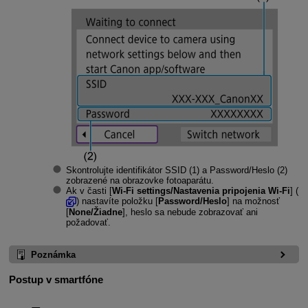
Skontrolujte identifikátor
SSID
(1) a
Password/Heslo
(2)
zobrazené na obrazovke fotoaparátu.
Ak v časti [
Wi-Fi settings/Nastavenia pripojenia Wi-Fi
] (
) nastavíte položku [
Password/Heslo
] na možnosť
[
None/Žiadne
], heslo sa nebude zobrazovať ani
požadovať.
Poznámka
Postup v smartfóne