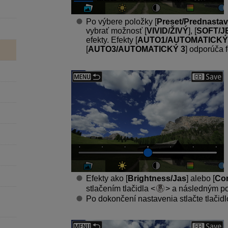
Po výbere položky [
Preset/Prednasta
vybrať možnosť [
VIVID/ŽIVÝ
], [
SOFT/J
efekty. Efekty [
AUTO1/AUTOMATICKÝ
[
AUTO3/AUTOMATICKÝ 3
] odporúča 
Efekty ako [
Brightness/Jas
] alebo [
Con
stlačením tlačidla
a následným pou
Po dokončení nastavenia stlačte tlačid