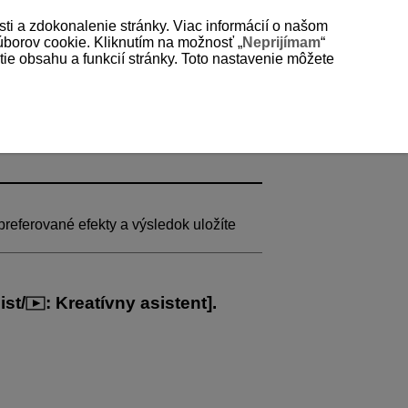
sti a zdokonalenie stránky. Viac informácií o našom
súborov cookie. Kliknutím na možnosť „
Neprijímam
“
e obsahu a funkcií stránky. Toto nastavenie môžete
referované efekty a výsledok uložíte
ist/
:
Kreatívny asistent
].