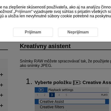
e na zlepšenie skúseností používateľa, ako aj na analýzu činno
možnosť „
Prijímam
“ vyjadrujete svoj súhlas s prijatím všetkých 
 a uložia len nevyhnutné súbory cookie potrebné na poskytnuti
reatívny asistent
Prijímam
Neprijímam
Kreatívny asistent
Snímky RAW môžete spracovávať tak, že použijete p
ako snímky JPEG.
Vyberte položku [
:
Creative Ass