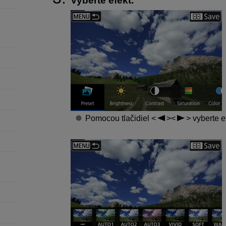
Vyberte efekt.
Pomocou tlačidiel
vyberte ef