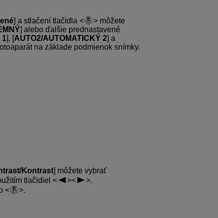
vené
] a stlačení tlačidla
môžete
EMNÝ
] alebo ďalšie prednastavené
 1
], [
AUTO2/AUTOMATICKÝ 2
] a
fotoaparát na základe podmienok snímky.
trast/Kontrast
] môžete vybrať
žitím tlačidiel
.
lo
.