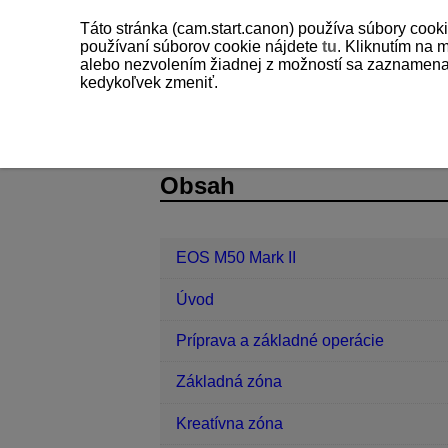
Táto stránka (cam.start.canon) používa súbory cooki
používaní súborov cookie nájdete
tu
. Kliknutím na 
alebo nezvolením žiadnej z možností sa zaznamenajú
kedykoľvek zmeniť.
EOS M50 Mark II
Prehrávanie
K
D101-129
Obsah
EOS M50 Mark II
Úvod
Príprava a základné operácie
Základná zóna
Kreatívna zóna