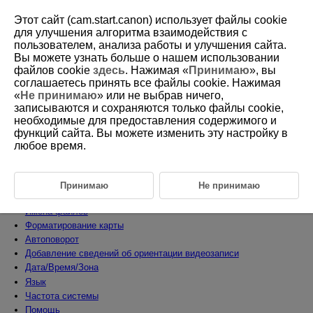
Этот сайт (cam.start.canon) использует файлы cookie
для улучшения алгоритма взаимодействия с
пользователем, анализа работы и улучшения сайта.
Вы можете узнать больше о нашем использовании
D388-200
файлов cookie
здесь
. Нажимая «
Принимаю
», вы
соглашаетесь принять все файлы cookie. Нажимая
Настройка
«
Не принимаю
» или не выбрав ничего,
записываются и сохраняются только файлы cookie,
необходимые для предоставления содержимого и
В этой главе описываются параметры меню на вкладке настройки [
функций сайта. Вы можете изменить эту настройку в
].
любое время.
Меню вкладки: Настройка
Выбор способа записи, карта/папка
Нумерация файлов фотографий
Принимаю
Не принимаю
Нумерация видеоклипов
Имена файлов
Форматирование карты
Автоповорот
Добавление сведений об ориентации видеозаписи
Дата/Время/Зона
Язык
Частота системы
Помощь