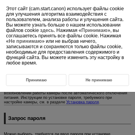
Этот сайт (cam.start.canon) использует файлы cookie
для улучшения алгоритма взаимодействия с
пользователем, анализа работы и улучшения сайта.
Вы можете узнать больше о нашем использовании
D388-223
файлов cookie
здесь
. Нажимая «
Принимаю
», вы
соглашаетесь принять все файлы cookie. Нажимая
Управление паролями
«
Не принимаю
» или не выбрав ничего,
записываются и сохраняются только файлы cookie,
необходимые для предоставления содержимого и
Запрос пароля
функций сайта. Вы можете изменить эту настройку в
любое время.
Изменение пароля
Сброс введенной информации
Принимаю
Не принимаю
Используйте эти параметры для управления паролем, вводимым
при установке переключателя питания в положение
или при
возобновлении работы камеры после автоматического отключения
питания. Инструкции по установке пароля, требуемого при
настройке камеры, см. в разделе
Установка пароля
.
Запрос пароля
Можно выбрать, требуется ли ввод пароля при установке