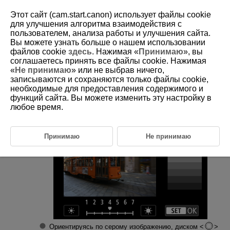
Этот сайт (cam.start.canon) использует файлы cookie
для улучшения алгоритма взаимодействия с
пользователем, анализа работы и улучшения сайта.
Вы можете узнать больше о нашем использовании
D388-217
файлов cookie
здесь
. Нажимая «
Принимаю
», вы
соглашаетесь принять все файлы cookie. Нажимая
Яркость экрана
«
Не принимаю
» или не выбрав ничего,
записываются и сохраняются только файлы cookie,
необходимые для предоставления содержимого и
Выберите пункт [
:
Яркость экрана
] (
).
функций сайта. Вы можете изменить эту настройку в
любое время.
Выполните настройку.
Принимаю
Не принимаю
Ориентируясь по серому изображению, диском