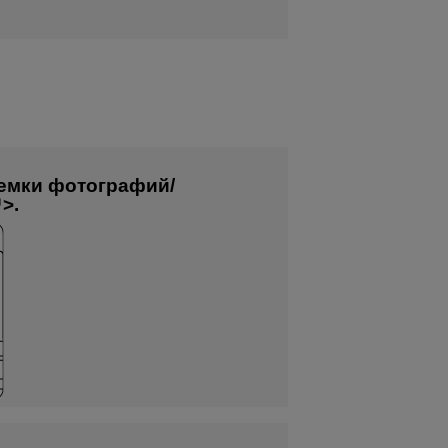
емки фотографий/
.