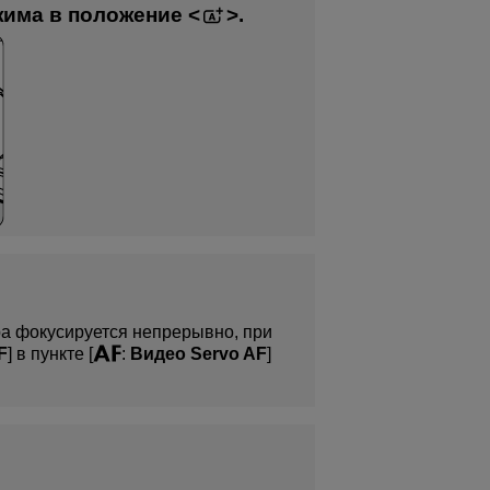
жима в положение
.
а фокусируется непрерывно, при
F
] в пункте [
:
Видео Servo AF
]