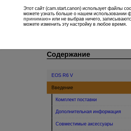
Этот сайт (cam.start.canon) использует файлы c
можете узнать больше о нашем использовании 
принимаю
» или не выбрав ничего, записывают
можете изменить эту настройку в любое время.
EOS R6 V
Введение
Краткое 
D388-007
Содержание
EOS R6 V
Введение
Комплект поставки
Дополнительная информация
Совместимые аксессуары