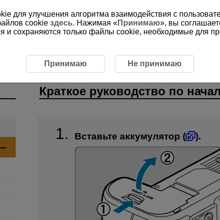
ookie для улучшения алгоритма взаимодействия с пользоват
файлов cookie
здесь
. Нажимая «
Принимаю
», вы соглашает
ся и сохраняются только файлы cookie, необходимые для п
руководство по началу работы
Принимаю
Не принимаю
Краткое руководство по нача
Вставьте аккумулятор (
).