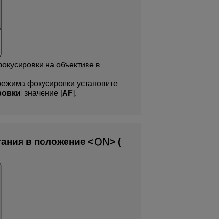
окусировки на объективе в
режима фокусировки установите
ровки
] значение [
AF
].
тания в положение
(