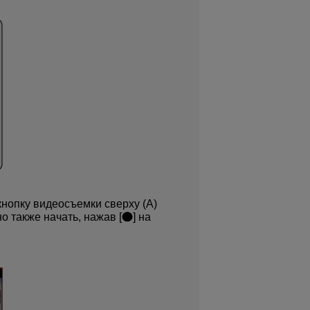
нопку видеосъемки сверху (A)
о также начать, нажав [
] на