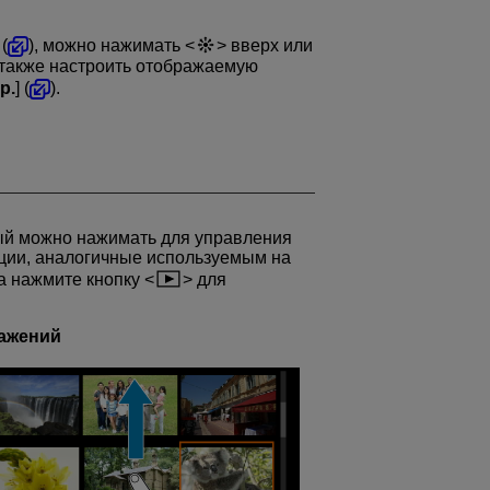
(
), можно нажимать
вверх или
 также настроить отображаемую
р.
] (
).
ый можно нажимать для управления
ции, аналогичные используемым на
а нажмите кнопку
для
ажений