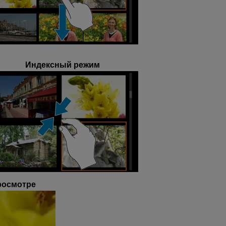
Индексный режим
росмотре