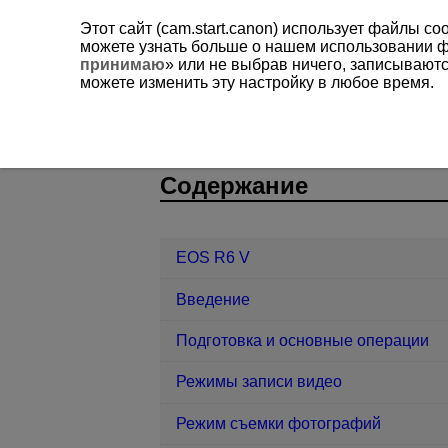
Этот сайт (cam.start.canon) использует файлы c
можете узнать больше о нашем использовании 
принимаю
» или не выбрав ничего, записывают
можете изменить эту настройку в любое время.
EOS R6 V
Просмотр
Просмотр
D388-144
Содержание
EOS R6 V
Введение
Подготовка и основные операции
Режимы записи видео
Режим съемки фотографий