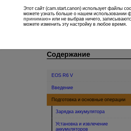
Этот сайт (cam.start.canon) использует файлы c
можете узнать больше о нашем использовании 
принимаю
» или не выбрав ничего, записывают
можете изменить эту настройку в любое время.
EOS R6 V
Подготовка и основные
D388-019
Содержание
EOS R6 V
Введение
Подготовка и основные операции
Зарядка аккумулятора
Установка и извлечение
аккумуляторов