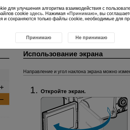
ookie для улучшения алгоритма взаимодействия с пользоват
файлов cookie
здесь
. Нажимая «
Принимаю
», вы соглашает
ся и сохраняются только файлы cookie, необходимые для п
 операции
Использование экрана
Принимаю
Не принимаю
Использование экрана
Направление и угол наклона экрана можно изме
Откройте экран.