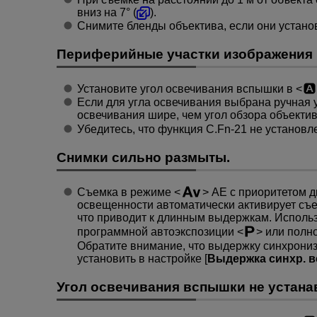
вниз на
7°
(
).
Снимите бленды объектива, если они устано
Периферийные участки изображения 
Установите угол освечивания вспышки в
Если для угла освечивания выбрана ручная у
освечивания шире, чем угол обзора объектив
Убедитесь, что функция C.Fn-21 не установлен
Снимки сильно размыты.
Съемка в режиме
AE с приоритетом д
освещенности автоматически активирует съе
что приводит к длинным выдержкам. Исполь
программной автоэкспозиции
или полно
Обратите внимание, что выдержку синхрони
установить в настройке [
Выдержка синхр. в
Угол освечивания вспышки не устана