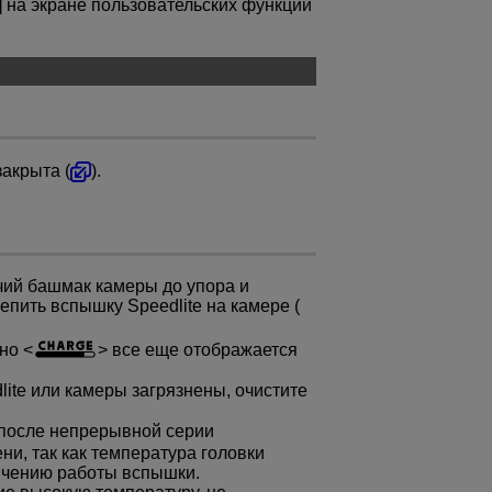
] на экране пользовательских функций
закрыта (
).
чий башмак камеры до упора и
епить вспышку Speedlite на камере (
 но
все еще отображается
ite или камеры загрязнены, очистите
 после непрерывной серии
и, так как температура головки
ичению работы вспышки.