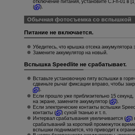
отключение питания, установите C.Fn-01 в [1
(
).
Обычная фотосъемка со вспышкой
Питание не включается.
Убедитесь, что крышка отсека аккумулятора 
Замените аккумулятор на новый.
Вспышка Speedlite не срабатывает.
Вставьте установочную пяту вспышки в горя
сдвиньте рычаг фиксации вправо, чтобы закр
).
Если прошло уже приблизительно 15 секунд,
на экране, замените аккумулятор (
).
Если электрические контакты вспышки Speedl
контакты (
) сухой тканью и т. п.
Интервал срабатывания увеличивается (
)
срабатываний за короткий промежуток времен
вспышки поднимается, что приводит к огран