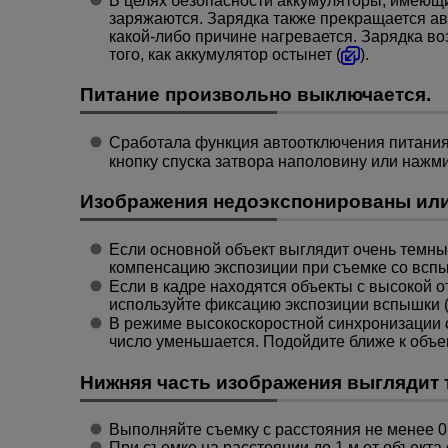
В целях безопасности аккумуляторы, имеющи
заряжаются. Зарядка также прекращается ав
какой-либо причине нагревается. Зарядка в
того, как аккумулятор остынет (
).
Питание произвольно выключается.
Сработала функция автоотключения питания 
кнопку спуска затвора наполовину или нажми
Изображения недоэкспонированы или
Если основной объект выглядит очень темны
компенсацию экспозиции при съемке со вспы
Если в кадре находятся объекты с высокой 
используйте фиксацию экспозиции вспышки 
В режиме высокоскоростной синхронизации
число уменьшается. Подойдите ближе к объек
Нижняя часть изображения выглядит 
Выполняйте съемку с расстояния не менее
0
При съемке на расстоянии до
1 м
от объекта