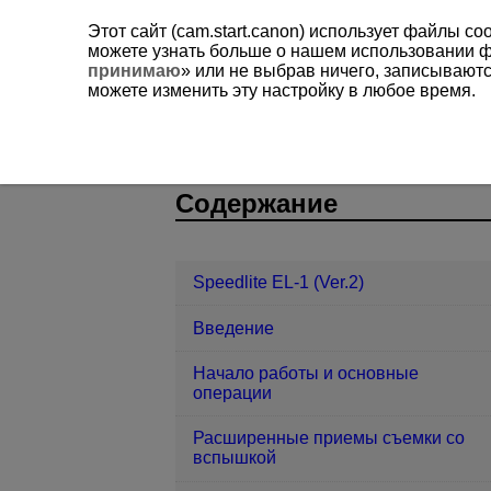
Этот сайт (cam.start.canon) использует файлы c
можете узнать больше о нашем использовании 
принимаю
» или не выбрав ничего, записывают
можете изменить эту настройку в любое время.
Speedlite EL-1 (Ver.2)
Справка
D393-058
Содержание
Speedlite EL-1 (Ver.2)
Введение
Начало работы и основные
операции
Расширенные приемы съемки со
вспышкой