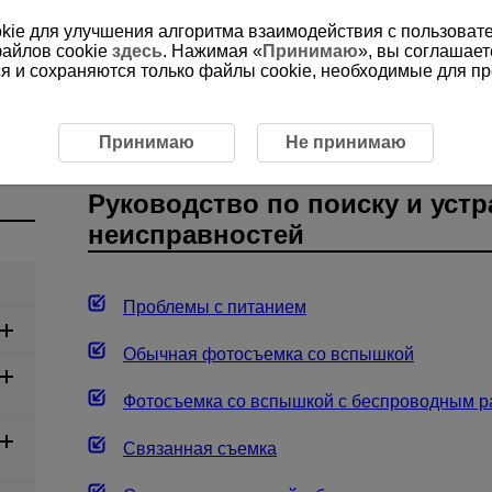
ookie для улучшения алгоритма взаимодействия с пользоват
файлов cookie
здесь
. Нажимая «
Принимаю
», вы соглашает
ся и сохраняются только файлы cookie, необходимые для п
Руководство по поиску и устранению неисправностей
Принимаю
Не принимаю
Руководство по поиску и уст
неисправностей
Проблемы с питанием
Обычная фотосъемка со вспышкой
Фотосъемка со вспышкой с беспроводным 
Связанная съемка