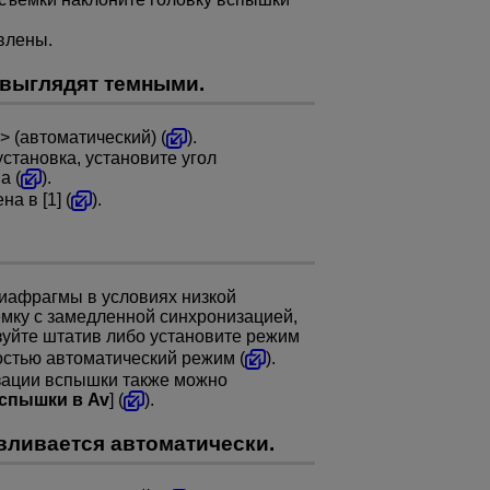
влены.
выглядят темными.
(автоматический) (
).
становка, установите угол
а (
).
а в [1] (
).
иафрагмы в условиях низкой
мку с замедленной синхронизацией,
зуйте штатив либо установите режим
стью автоматический режим (
).
зации вспышки также можно
спышки в Av
] (
).
вливается автоматически.