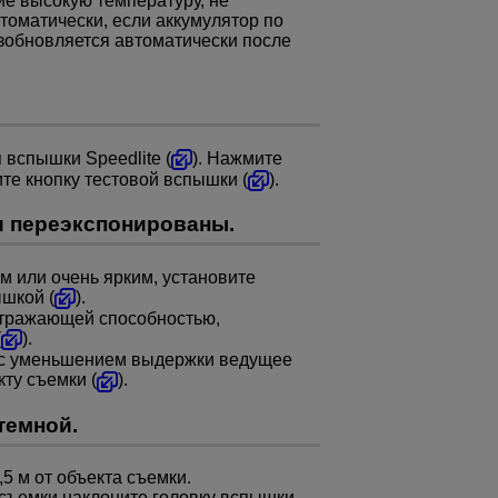
е высокую температуру, не
томатически, если аккумулятор по
озобновляется автоматически после
вспышки Speedlite (
). Нажмите
те кнопку тестовой вспышки (
).
 переэкспонированы.
м или очень ярким, установите
шкой (
).
отражающей способностью,
(
).
 с уменьшением выдержки ведущее
ту съемки (
).
темной.
,5 м
от объекта съемки.
 съемки наклоните головку вспышки