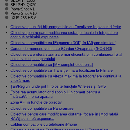
SELPHY 1500
SELPHY QX20
PowerShot V1
PowerShot V10
IXUS 285 HS A
Obiective şi unităţi bliţ compatibile cu Focalizare în planuri diferite
Obiective pentru care modificarea distanţei focale la fotografiere
continuă schimbă expunerea
Obiective compatibile cu [
Expunere+DOF
] în [
Afişare simulare
]
Carduri de memorie verificate (Carduri CFexpress) (EOS R3)
Obiective care oferă stabilizare mai eficientă prin combinarea IS al
obiectivului şi al aparatului
Obiective compatibile cu [
MF complet electronic
]
Obiective compatibile cu Tranziţie lină a focalizării la Filmare
Obiective compatibile cu viteza maximă la fotografiere continuă la
viteză mare
Ţări/Regiuni unde pot fi folosite funcţiile Wireless şi GPS
Folosirea acumulatorilor disponibili în comerţ pentru a
Încărca/Alimenta aparatul
Zonă AF, în funcţie de obiectiv
Obiective compatibile cu Panoramare
Obiective pentru care modificarea distanţei focale în [
Mod rafală
RAW
] schimbă expunerea
Cabluri compatibile cu telefoane iPhone