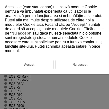
Acest site (cam.start.canon) utilizează module Cookie
pentru a vă îmbunătăți experiența ca utilizator și le
analizează pentru funcționarea și îmbunătățirea site-ului.
Puteți afla mai multe despre utilizarea de către noi a
H001-001
modulelor Cookie
aici
. Făcând clic pe “
Accept
”, sunteți
de acord să acceptați toate modulele Cookie. Făcând clic
Informaţii suplimentare
pe “
Nu accept
” sau dacă nu este selectată nicio opțiune,
sunt înregistrate și stocate numai modulele Cookie
necesare care sunt solicitate pentru a furniza conținutul și
Oferă informaţii suplimentare care nu sunt incluse în Ghidul avansat
pentru utilizatori.
funcțiile site-ului. Puteți schimba această setare în orice
Pentru detalii despre alte produse, vizitaţi website-ul Canon pentru
moment.
regiunea dumneavoastră.
EOS R1
EOS R3
Accept
Nu accept
EOS R5
EOS R5 Mark II
EOS R6
EOS R6 Mark II
EOS R6 Mark III
EOS R6 V
EOS R7
EOS R8
EOS R10
EOS R50
EOS R50 V
EOS R100