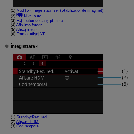
(1)
Mod IS (Image stabilizer (Stabilizator de imagine))
(2)
Nivel auto
(3)
Fcţ. buton declanş pt filme
(4)
Afiş info fotogr
(5)
Afişaj invers
(6)
Format afişaj VF
Înregistrare 4
(1)
Standby:Rez. red.
(2)
Afişare HDMI
(3)
Cod temporal