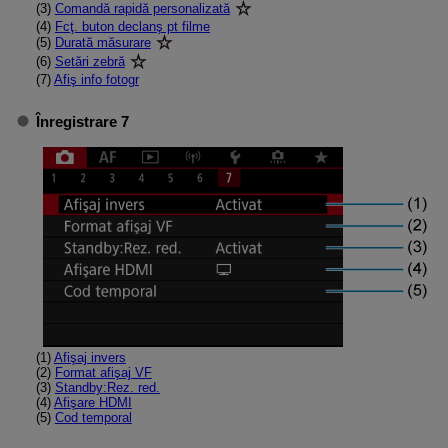
(3)
Comandă rapidă personalizată
(4)
Fcţ. buton declanş pt filme
(5)
Durată măsurare
(6)
Setări zebră
(7)
Afiş info fotogr
Înregistrare 7
(1)
Afişaj invers
(2)
Format afişaj VF
(3)
Standby:Rez. red.
(4)
Afişare HDMI
(5)
Cod temporal