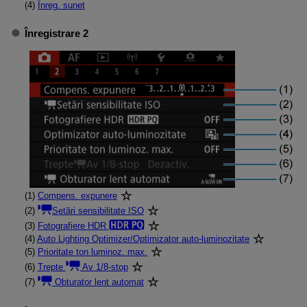
(4)
Înreg. sunet
Înregistrare 2
(1)
Compens. expunere
(2)
Setări sensibilitate ISO
(3)
Fotografiere HDR
(4)
Auto Lighting Optimizer/Optimizator auto-luminozitate
(5)
Prioritate ton luminoz. max.
(6)
Trepte
Av 1/8-stop
(7)
Obturator lent automat