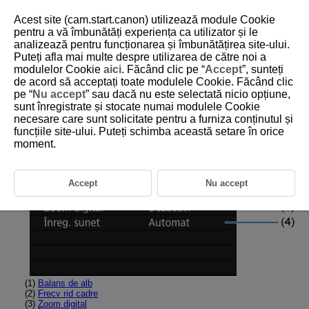
Acest site (cam.start.canon) utilizează module Cookie
pentru a vă îmbunătăți experiența ca utilizator și le
analizează pentru funcționarea și îmbunătățirea site-ului.
Puteți afla mai multe despre utilizarea de către noi a
D180-103
modulelor Cookie
aici
. Făcând clic pe “
Accept
”, sunteți
de acord să acceptați toate modulele Cookie. Făcând clic
Filă meniuri: Înregistrare filme
pe “
Nu accept
” sau dacă nu este selectată nicio opțiune,
sunt înregistrate și stocate numai modulele Cookie
necesare care sunt solicitate pentru a furniza conținutul și
Înregistrare 1
funcțiile site-ului. Puteți schimba această setare în orice
moment.
Accept
Nu accept
(1)
Balans de alb
(2)
Frecv rid cadre
(3)
Zoom digital