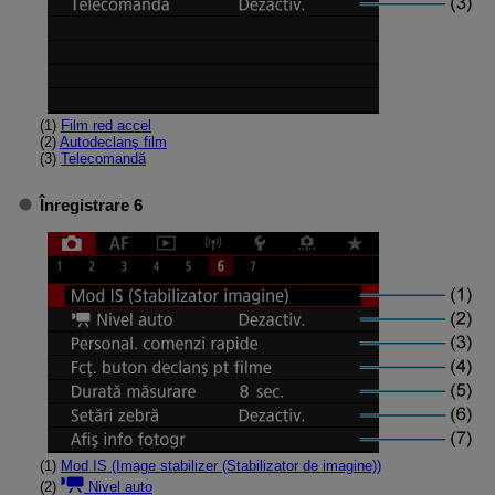
(1)
Film red accel
(2)
Autodeclanş film
(3)
Telecomandă
Înregistrare 6
(1)
Mod IS (Image stabilizer (Stabilizator de imagine))
(2)
Nivel auto