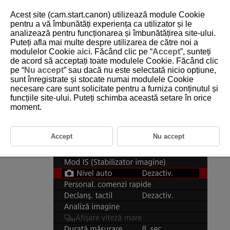
Acest site (cam.start.canon) utilizează module Cookie
pentru a vă îmbunătăți experiența ca utilizator și le
analizează pentru funcționarea și îmbunătățirea site-ului.
Puteți afla mai multe despre utilizarea de către noi a
D180-089
modulelor Cookie
aici
. Făcând clic pe “
Accept
”, sunteți
de acord să acceptați toate modulele Cookie. Făcând clic
Nivel auto
pe “
Nu accept
” sau dacă nu este selectată nicio opțiune,
sunt înregistrate și stocate numai modulele Cookie
necesare care sunt solicitate pentru a furniza conținutul și
Nivelul automat ajută la păstrarea imaginilor drepte. Această funcţie este
aplicată şi la fotografierea verticală.
funcțiile site-ului. Puteți schimba această setare în orice
moment.
Selectaţi [
:
Nivel auto
].
Accept
Nu accept