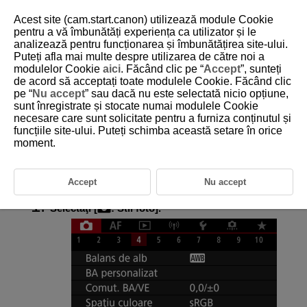
Acest site (cam.start.canon) utilizează module Cookie
pentru a vă îmbunătăți experiența ca utilizator și le
analizează pentru funcționarea și îmbunătățirea site-ului.
Puteți afla mai multe despre utilizarea de către noi a
D180-074
modulelor Cookie
aici
. Făcând clic pe “
Accept
”, sunteți
de acord să acceptați toate modulele Cookie. Făcând clic
Înregistrare Stil foto
pe “
Nu accept
” sau dacă nu este selectată nicio opțiune,
sunt înregistrate și stocate numai modulele Cookie
necesare care sunt solicitate pentru a furniza conținutul și
Puteţi selecta un Stil foto de bază precum [
Portret
] sau [
Peisaj
], puteţi
regla parametrii acestuia după cum doriţi şi să îl înregistraţi la [
Def. util.
funcțiile site-ului. Puteți schimba această setare în orice
1
] – [
Def. utilizator 3
]. Folositor când doriţi să creaţi mai multe Stiluri
moment.
foto cu setări diferite.
Stilurile foto pe care le-aţi înregistrat în aparat folosind EOS Utility
(software EOS,
) pot fi modificate aici.
Accept
Nu accept
Selectaţi [
:
Stil foto
].