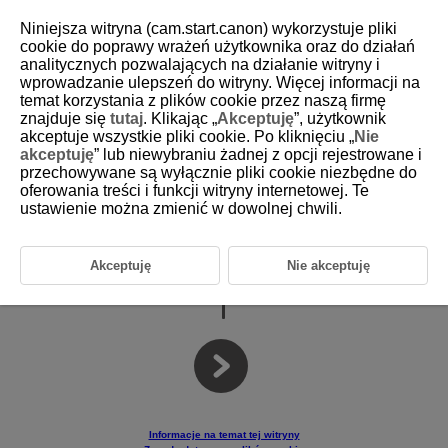
Niniejsza witryna (cam.start.canon) wykorzystuje pliki
cookie do poprawy wrażeń użytkownika oraz do działań
analitycznych pozwalających na działanie witryny i
wprowadzanie ulepszeń do witryny. Więcej informacji na
D238-001
temat korzystania z plików cookie przez naszą firmę
znajduje się
tutaj
. Klikając „
Akceptuję
”, użytkownik
akceptuje wszystkie pliki cookie. Po kliknięciu „
Nie
akceptuję
” lub niewybraniu żadnej z opcji rejestrowane i
Oprogramowanie do tworzenia plików stylu obrazów
przechowywane są wyłącznie pliki cookie niezbędne do
Picture Style Editor
oferowania treści i funkcji witryny internetowej. Te
ustawienie można zmienić w dowolnej chwili.
Wer.1.32 lub nowsza
Instrukcja obsługi
Akceptuję
Nie akceptuję
Informacje na temat tej witryny