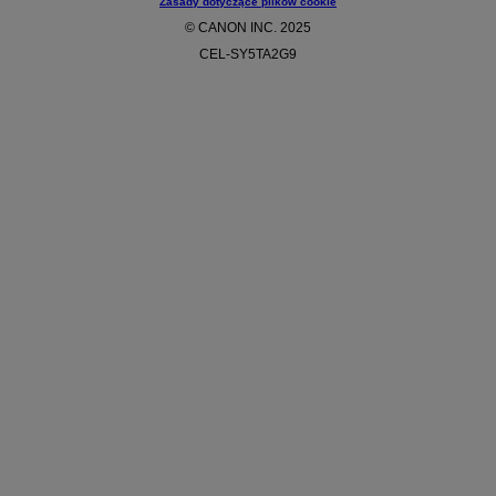
Zasady dotyczące plików cookie
© CANON INC. 2025
CEL-SY5TA2G9