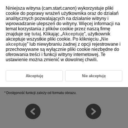
Niniejsza witryna (cam.start.canon) wykorzystuje pliki
cookie do poprawy wrażeń użytkownika oraz do działań
analitycznych pozwalających na działanie witryny i
wprowadzanie ulepszeń do witryny. Więcej informacji na
D233-023
temat korzystania z plików cookie przez naszą firmę
znajduje się
tutaj
. Klikając „
Akceptuję
”, użytkownik
Edytowanie obrazów
akceptuje wszystkie pliki cookie. Po kliknięciu „
Nie
akceptuję
” lub niewybraniu żadnej z opcji rejestrowane i
przechowywane są wyłącznie pliki cookie niezbędne do
Obrazy RAW
oferowania treści i funkcji witryny internetowej. Te
Obrazy JPEG/TIFF/HEIF
ustawienie można zmienić w dowolnej chwili.
Przepisy i pliki przepisów
Palety narzędzi
Cofanie zmian
Akceptuję
Nie akceptuję
Zapisywanie wyników edycji
Używanie przepisów
Dostępność funkcji zależy od formatu obrazu.