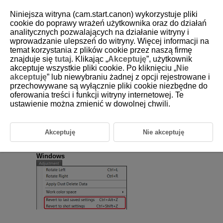
Niniejsza witryna (cam.start.canon) wykorzystuje pliki
cookie do poprawy wrażeń użytkownika oraz do działań
analitycznych pozwalających na działanie witryny i
wprowadzanie ulepszeń do witryny. Więcej informacji na
D233-038
temat korzystania z plików cookie przez naszą firmę
znajduje się
tutaj
. Klikając „
Akceptuję
”, użytkownik
Cofanie zmian
akceptuje wszystkie pliki cookie. Po kliknięciu „
Nie
akceptuję
” lub niewybraniu żadnej z opcji rejestrowane i
przechowywane są wyłącznie pliki cookie niezbędne do
Można cofnąć wszystkie korekcje obrazu dokonane na paletach
narzędzi i przywrócić obrazy do stanu z chwili ostatniego zapisania lub
oferowania treści i funkcji witryny internetowej. Te
zarejestrowania obrazu.
ustawienie można zmienić w dowolnej chwili.
Wybierz obraz.
Akceptuję
Nie akceptuję
Wybierz opcję w menu [
Adjustment/Korekcja
].
Windows