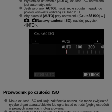
Wybierając ustawienie [
AUTO
], czułość ISO ustawiana
jest automatycznie.
Jeśli wybrano [
AUTO
], naciśnięcie spustu migawki do
połowy wyświetli wybraną czułość ISO.
Aby określić [
AUTO
] przy ustawieniu [
Czułość ISO
] w [
:
Nastawy czułości ISO
], naciśnij przycisk
.
Przewodnik po czułości ISO
Niska czułość ISO redukuje zakłócenia obrazu, ale może zwiększać
ryzyko drgań aparatu/obiektu lub ograniczać ostrość (głębię ostrości)
w pewnych warunkach fotografowania.