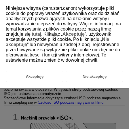
Niniejsza witryna (cam.start.canon) wykorzystuje pliki
cookie do poprawy wrażeń użytkownika oraz do działań
analitycznych pozwalających na działanie witryny i
wprowadzanie ulepszeń do witryny. Więcej informacji na
D180-060
temat korzystania z plików cookie przez naszą firmę
znajduje się
tutaj
. Klikając „
Akceptuję
”, użytkownik
Ustawienia czułości ISO dla zdjęć
akceptuje wszystkie pliki cookie. Po kliknięciu „
Nie
akceptuję
” lub niewybraniu żadnej z opcji rejestrowane i
przechowywane są wyłącznie pliki cookie niezbędne do
Zakres czułości ISO ustawiany ręcznie
oferowania treści i funkcji witryny internetowej. Te
ustawienie można zmienić w dowolnej chwili.
Zakres czułości ISO używany dla funkcji automatyczna czułość
ISO
Minimalny czas naświetlania dla trybu automatycznej czułości ISO
Akceptuję
Nie akceptuję
Ustaw czułość ISO (czułość matrycy światłoczułej) odpowiednią do
poziomu światła w otoczeniu. W trybach strefy podstawowej czułość
ISO jest ustawiana automatycznie.
Szczegółowe informacje dotyczące czułości ISO podczas nagrywania
filmu znajdują się w
Czułość ISO podczas nagrywania filmu
.
Naciśnij przycisk
.