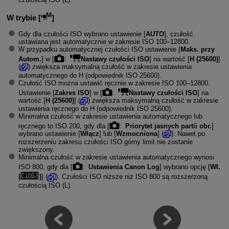
W trybie [
]
Gdy dla czułości ISO wybrano ustawienie [
AUTO
], czułość
ustawiana jest automatycznie w zakresie ISO 100–12800.
W przypadku automatycznej czułości ISO ustawienie [
Maks. przy
Autom.
] w [
:
Nastawy czułości ISO
] na wartość [
H (25600)
]
(
) zwiększa maksymalną czułość w zakresie ustawienia
automatycznego do H (odpowiednik ISO 25600).
Czułość ISO można ustawić ręcznie w zakresie ISO 100–12800.
Ustawienie [
Zakres ISO
] w [
:
Nastawy czułości ISO
] na
wartość [
H (25600)
] (
) zwiększa maksymalną czułość w zakresie
ustawienia ręcznego do H (odpowiednik ISO 25600).
Minimalna czułość w zakresie ustawienia automatycznego lub
ręcznego to ISO 200, gdy dla [
:
Priorytet jasnych partii obr.
]
wybrano ustawienie [
Włącz
] lub [
Wzmocniona
] (
). Nawet po
rozszerzeniu zakresu czułości ISO górny limit nie zostanie
zwiększony.
Minimalna czułość w zakresie ustawienia automatycznego wynosi
ISO 800, gdy dla [
:
Ustawienia Canon Log
] wybrano opcję [
Wł.
(
)
] (
). Czułości ISO niższe niż ISO 800 są rozszerzoną
czułością ISO (L).