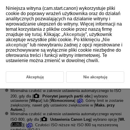
Niniejsza witryna (cam.start.canon) wykorzystuje pliki
cookie do poprawy wrażeń użytkownika oraz do działań
analitycznych pozwalających na działanie witryny i
wprowadzanie ulepszeń do witryny. Więcej informacji na
D180-243
temat korzystania z plików cookie przez naszą firmę
znajduje się
tutaj
. Klikając „
Akceptuję
”, użytkownik
Czułość ISO podczas nagrywania
akceptuje wszystkie pliki cookie. Po kliknięciu „
Nie
filmu
akceptuję
” lub niewybraniu żadnej z opcji rejestrowane i
przechowywane są wyłącznie pliki cookie niezbędne do
oferowania treści i funkcji witryny internetowej. Te
W trybie [
], [
] i [
]
ustawienie można zmienić w dowolnej chwili.
Czułość ISO ustawiana jest automatycznie w zakresie ISO 100–
12800.
Akceptuję
Nie akceptuję
Ustawienie [
Maks. przy Autom.
] w [
:
Nastawy czułości
ISO
] na wartość [
H (25600)
] (
) zwiększa maksymalną czułość w
zakresie ustawienia automatycznego do H (odpowiednik ISO 25600).
Minimalna czułość w zakresie ustawienia automatycznego to ISO
200, gdy dla [
:
Priorytet jasnych partii obr.
] wybrano
ustawienie [
Włącz
] lub [
Wzmocniona
] (
). Górny limit ie zostanie
zwiększony, nawet gdy ustawiono zwiększenie w [
Maks. przy
Autom.
].
Minimalna czułość w zakresie ustawienia automatycznego wynosi
ISO 800, gdy dla [
:
Ustawienia Canon Log
] wybrano opcję [
Wł.
(
)
] (
). Czułości ISO niższe niż ISO 800 są rozszerzoną
czułością ISO (L).