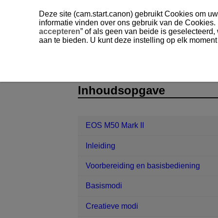
Deze site (cam.start.canon) gebruikt Cookies om uw 
informatie vinden over ons gebruik van de Cookies.
accepteren
” of als geen van beide is geselecteerd
aan te bieden. U kunt deze instelling op elk moment
EOS M50 Mark II
Draadloze functie
D101-147
Inhoudsopgave
EOS M50 Mark II
Inleiding
Voorbereiding en basisbediening
Basismodi
Creatieve modi