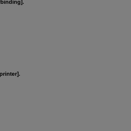
rbinding
].
printer
].