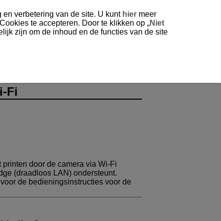
 en verbetering van de site. U kunt
hier
meer
 Cookies te accepteren. Door te klikken op „
Niet
ijk zijn om de inhoud en de functies van de site
-Fi
t printen door de camera via
Wi-Fi
ridge (draadloos LAN) ondersteunt.
voor de bedieningsinstructies voor de