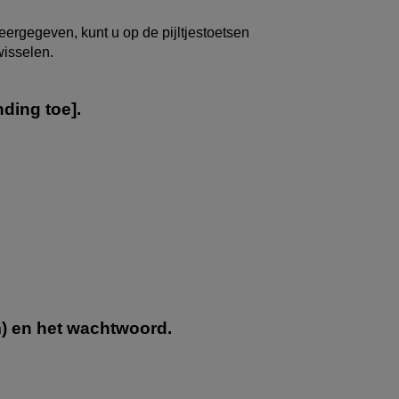
eergegeven, kunt u op de pijltjestoetsen
isselen.
nding toe
].
) en het wachtwoord.