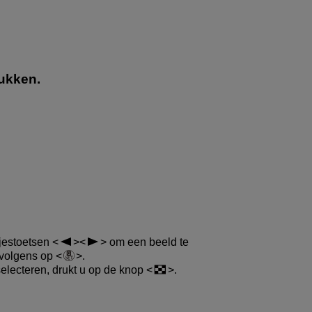
rukken.
tjestoetsen
om een beeld te
ervolgens op
.
electeren, drukt u op de knop
.