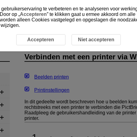
gebruikerservaring te verbeteren en te analyseren voor werking
 Door op „
Accepteren
” te klikken gaat u ermee akkoord om alle
, worden alleen Cookies vastgelegd en opgeslagen die noodzakel
 wijzigen.
s
Verbinden met een printer via Wi-Fi
Accepteren
Niet accepteren
Verbinden met een printer via
Wi
Beelden printen
Printinstellingen
In dit gedeelte wordt beschreven hoe u beelden kun
rechtstreeks met een printer te verbinden die PictB
Raadpleeg de gebruikershandleiding van de printer 
printer.