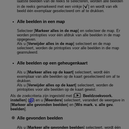
laatste beelden van de reeks te selecteren, worden alle beelden
in de reeks gemarkeerd met een vinkje [
] en wordt van elk
beeld één exemplaar geselecteerd om af te drukken.
Alle beelden in een map
Selecteer [
Markeer alles in de map
] en selecteer de map. Er
worden printopties voor één afdruk van alle beelden in de map
opgegeven.
Als u [
Verwijder alles in de map
] selecteert en de map
selecteert, worden de printopties voor alle beelden in die map
geannuleerd.
Alle beelden op een geheugenkaart
Als u [
Markeer alles op de kaart
] selecteert, wordt één
exemplaar van alle beelden op de kaart geselecteerd om af te
drukken.
Als u [
Verwijder alles op de kaart
] selecteert, worden de
printopties voor alle beelden op de kaart gewist.
Als de zoekcriteria zijn ingesteld met [
:
Beeldzoekvoork.
instellen
] (
) en u [
Meerdere
] selecteert, verandert de weergave in
[
Markeer alle gevonden beelden
] en [
Wis mark. v. alle gev.
beelden
].
Alle gevonden beelden
Als u [
Markeer alle gevonden beelden
] selecteert, wordt één