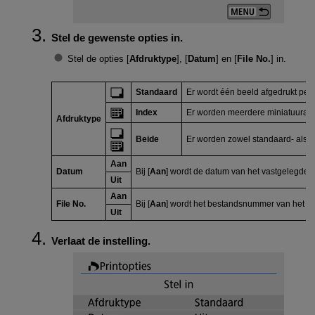
Stel de gewenste opties in.
Stel de opties [
Afdruktype
], [
Datum
] en [
File No.
] in.
Standaard
Er wordt één beeld afgedrukt per 
Index
Er worden meerdere miniatuurafbe
Afdruktype
Beide
Er worden zowel standaard- als 
Aan
Datum
Bij [
Aan
] wordt de datum van het vastgelegde b
Uit
Aan
File No.
Bij [
Aan
] wordt het bestandsnummer van het be
Uit
Verlaat de instelling.