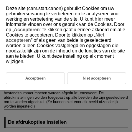
Deze site (cam.start.canon) gebruikt Cookies om uw
gebruikerservaring te verbeteren en te analyseren voor
werking en verbetering van de site. U kunt
hier
meer
informatie vinden over ons gebruik van de Cookies. Door
D101-127
op „
Accepteren
” te klikken gaat u ermee akkoord om alle
Cookies te accepteren. Door te klikken op „
Niet
Printopties (DPOF)
accepteren
” of als geen van beide is geselecteerd,
worden alleen Cookies vastgelegd en opgeslagen die
noodzakelijk zijn om de inhoud en de functies van de site
De afdrukopties instellen
aan te bieden. U kunt deze instelling op elk moment
wijzigen.
Beelden selecteren voor afdrukken
Met DPOF (Digital Print Order Format) kunt u beelden die op de kaart
staan, printen volgens uw printinstructies, zoals de beeldselectie, het
Accepteren
Niet accepteren
aantal exemplaren, enzovoort. U kunt meerdere beelden in één batch
printen of printopties maken voor een foto-ontwikkelaar.
U kunt het afdruktype instellen en instellen of de datum en het
bestandsnummer moeten worden afgedrukt, enzovoort. De
afdrukinstellingen worden toegepast op alle beelden die zijn geselecteerd
om te worden afgedrukt. (Ze kunnen niet voor elk beeld afzonderlijk
worden ingesteld.)
De afdrukopties instellen