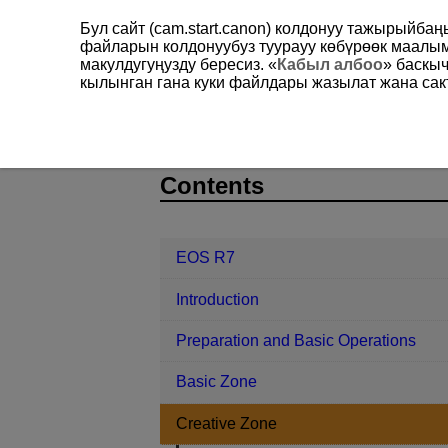
Бул сайт (cam.start.canon) колдонуу тажырыйба
файларын колдонуубуз туурауу көбүрөөк маал
макулдугуңузду бересиз. «
Кабыл албоо
» баскы
кылынган гана куки файлдары жазылат жана сакт
EOS R7
Creative Zone
D180-044
Contents
EOS R7
Introduction
Preparation and Basic Operations
Basic Zone
Creative Zone