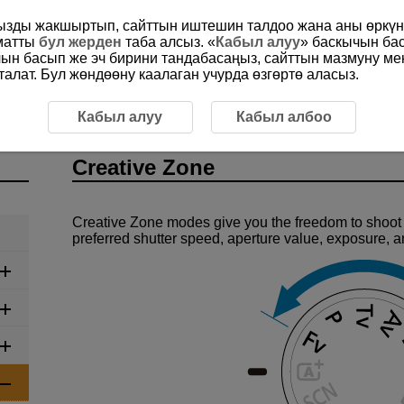
ңызды жакшыртып, сайттын иштешин талдоо жана аны өркүнд
ыматты
бул жерден
таба алсыз. «
Кабыл алуу
» баскычын ба
чын басып же эч бирини тандабасаңыз, сайттын мазмуну м
алат. Бул жөндөөну каалаган учурда өзгөртө аласыз.
Кабыл алуу
Кабыл албоо
Creative Zone
Creative Zone modes give you the freedom to shoot i
preferred shutter speed, aperture value, exposure, 