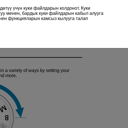
өтүү үчүн куки файлдарын колдонот. Куки
суу менен, бардык куки файлдарын кабыл алууга
енен функцияларын камсыз кылууга талап
n a variety of ways by setting your
and more.