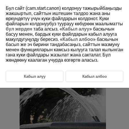
Бул сайт (cam.start.canon) колдонуу тажырыйбаңызды
жакшыртып, сайттын иштешин талдоо жана аны
өркүндөтүү үчүн куки файлдарын колдонот. Куки
файларын колдонуубуз туурауу көбүрөөк маалыматты
D180-047
бул жерден
таба алсыз. «
Кабыл алуу
» баскычын
басуу менен, бардык куки файлдарын кабыл алууга
Tv: Shutter-Priority AE
макулдугуңузду бересиз. «
Кабыл албоо
» баскычын
басып же эч бирини тандабасаңыз, сайттын мазмуну
менен функцияларын камсыз кылууга талап кылынган
In this mode, you set the shutter speed and the camera automatically
sets the aperture value to obtain the standard exposure matching the
гана куки файлдары жазылат жана сакталат. Бул
brightness of the subject. A faster shutter speed can freeze the action of
жөндөөну каалаган учурда өзгөртө аласыз.
a moving subject. A slower shutter speed can create a blurred effect,
giving the impression of motion.
stands for Time value.
Кабыл алуу
Кабыл албоо