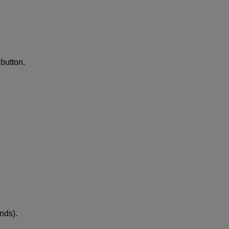
button.
nds).