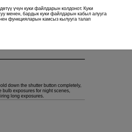
өтүү үчүн куки файлдарын колдонот. Куки
суу менен, бардык куки файлдарын кабыл алууга
енен функцияларын камсыз кылууга талап
hold down the shutter button completely,
e bulb exposures for night scenes,
uiring long exposures.