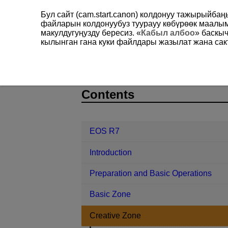
Бул сайт (cam.start.canon) колдонуу тажырыйба
файларын колдонуубуз туурауу көбүрөөк маал
макулдугуңузду бересиз. «
Кабыл албоо
» баскы
кылынган гана куки файлдары жазылат жана сакт
EOS R7
Creative Zone
B: Long
D180-050
Contents
EOS R7
Introduction
Preparation and Basic Operations
Basic Zone
Creative Zone