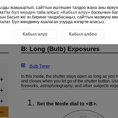
ңызды жакшыртып, сайттын иштешин талдоо жана аны өркүнд
ыматты
бул жерден
таба алсыз. «
Кабыл алуу
» баскычын ба
чын басып же эч бирини тандабасаңыз, сайттын мазмуну м
алат. Бул жөндөөну каалаган учурда өзгөртө аласыз.
 (Bulb) Exposures
Кабыл алуу
Кабыл албоо
B: Long (Bulb) Exposures
Bulb Timer
In this mode, the shutter stays open as long as you 
and closes when you let go of the shutter button. Us
fireworks, astrophotography, and other subjects req
Set the Mode dial to
.