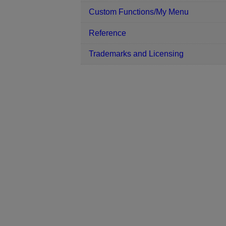
Custom Functions/My Menu
Reference
Trademarks and Licensing