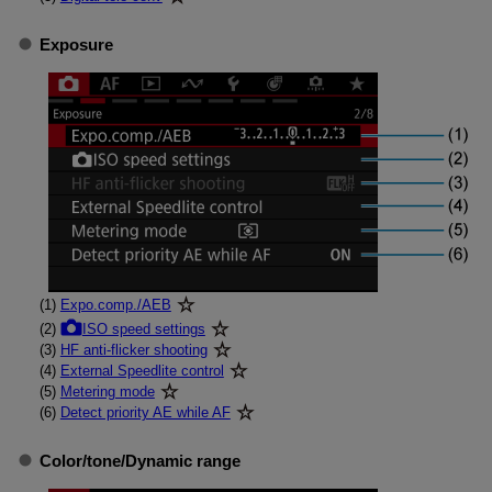
Exposure
(1)
Expo.comp./AEB
(2)
ISO speed settings
(3)
HF anti-flicker shooting
(4)
External Speedlite control
(5)
Metering mode
(6)
Detect priority AE while AF
Color/tone
/
Dynamic range