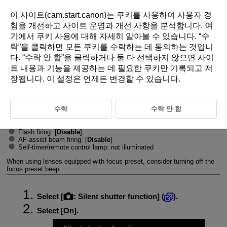
이 사이트(cam.start.canon)는 쿠키를 사용하여 사용자 경
험을 개선하고 사이트 운영과 개선 사항을 분석합니다.
여
기
에서 쿠키 사용에 대해 자세히 알아볼 수 있습니다. “
수
D388-098
락
”을 클릭하면 모든 쿠키를 수락하는 데 동의하는 것입니
다. “
수락 안 함
”을 클릭하거나 둘 다 선택하지 않으면 사이
Silent Shutter Function
트 내용과 기능을 제공하는 데 필요한 쿠키만 기록되고 저
장됩니다. 이 설정은 언제든 변경할 수 있습니다.
Disables shutter release sounds, operating sounds, and firing and
illumination of the flash and other light sources.
The following settings are used and cannot be changed.
수락
수락 안 함
Shutter release sound, focused beep: only headphone output
Touch sounds, self-timer sounds: silent
Flash firing: [
Disable
]
AF-assist beam firing: [
Disable
]
Self-timer/remote control lamp: not illuminated
When using lenses equipped with focus preset, consider turning off the
focus preset beep.
Select [
:
Silent shutter function
] (
).
Select [
On
].