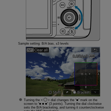
Sample setting: B/A bias, ±3 levels
Turning the
dial changes the “■” mark on the
screen to “■ ■ ■” (3 points). Turning the dial clockwise
sets the B/A bracketing, and turning it counterclockwise