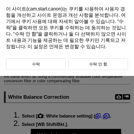
이 사이트(cam.start.canon)는 쿠키를 사용하여 사용자 경
험을 개선하고 사이트 운영과 개선 사항을 분석합니다.
여
기
에서 쿠키 사용에 대해 자세히 알아볼 수 있습니다. “
수
D388-087
락
”을 클릭하면 모든 쿠키를 수락하는 데 동의하는 것입니
다. “
수락 안 함
”을 클릭하거나 둘 다 선택하지 않으면 사이
White Balance Correction
트 내용과 기능을 제공하는 데 필요한 쿠키만 기록되고 저
장됩니다. 이 설정은 언제든 변경할 수 있습니다.
White Balance Correction
White Balance Auto Bracketing
수락
수락 안 함
You can correct the white balance that is set. This adjustment will have
the same effect as using a commercially available color temperature
conversion filter or color compensating filter.
White Balance Correction
Select [
:
White balance setting
] (
,
).
Select [
WB Shift/Bkt.
].