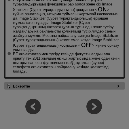
тұрақтандырғышы) функциясы бар болса және сіз Image
Stabilizer (Сурет тұрақтандырғышы) қосқышын
күйіне орнатсаңыз, ысырма түймесін жартылай баспасаңыз
да Image Stabilizer (Сурет тұрақтандырғышы) әрқашан
жұмыс істеп тұрады. Image Stabilizer (Сурет
тұрақтандырғышы) батарея қуатын тұтынады және түсіру
жағдайларына байланысты қолжетімді түсірілімдер санын
азайтуы мүмкін. Мосыны пайдалану сияқты Image Stabilizer
(Сурет тұрақтандырғышы) қажет емес кезде Image Stabilizer
(Сурет тұрақтандырғышы) қосқышын
күйіне орнату
ұсынылады.
EF объективтерімен түсіру кезінде фокусты алдын ала
орнату тек 2011 жылдың екінші жартысында және одан кейін
шығарылған осы функциямен жабдықталған (супер)
телефото объективтерін пайдалану кезінде қолжетімді
болады.
Ескертпе