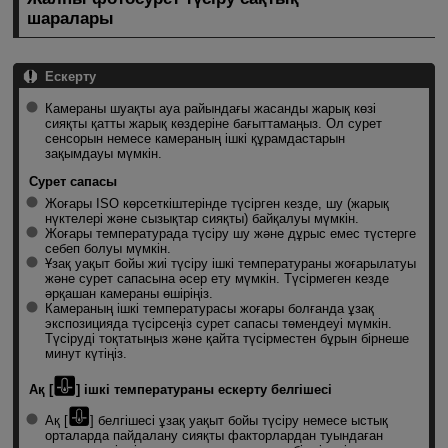
шаралары
Ескерту
Камераны шуақты ауа райындағы жасанды жарық көзі
сияқты қатты жарық көздеріне бағыттамаңыз. Ол сурет
сенсорын немесе камераның ішкі құрамдастарын
зақымдауы мүмкін.
Сурет сапасы
Жоғары ISO көрсеткiштерінде түсірген кезде, шу (жарық
нүктелері және сызықтар сияқты) байқалуы мүмкін.
Жоғары температурада түсіру шу және дұрыс емес түстерге
себеп болуы мүмкін.
Ұзақ уақыт бойы жиі түсіру ішкі температураны жоғарылатуы
және сурет сапасына әсер ету мүмкін. Түсірмеген кезде
әрқашан камераны өшіріңіз.
Камераның ішкі температурасы жоғары болғанда ұзақ
экспозицияда түсірсеңіз сурет сапасы төмендеуі мүмкін.
Түсіруді тоқтатыңыз және қайта түсірместен бұрын бірнеше
минут күтіңіз.
Ақ [
] ішкі температураны ескерту белгішесі
Ақ [
] белгішесі ұзақ уақыт бойы түсіру немесе ыстық
орталарда пайдалану сияқты факторлардан туындаған