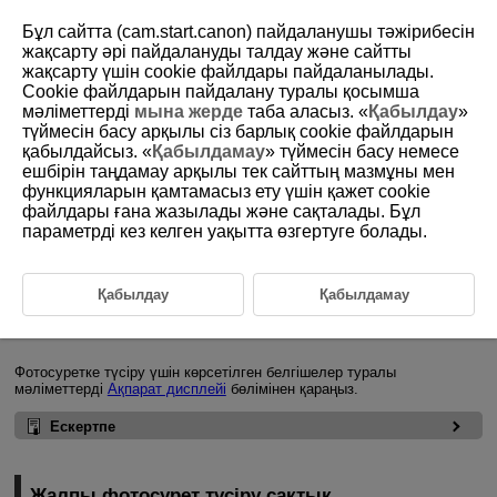
Бұл сайтта (cam.start.canon) пайдаланушы тәжірибесін
жақсарту әрі пайдалануды талдау және сайтты
жақсарту үшін сookie файлдары пайдаланылады.
Cookie файлдарын пайдалану туралы қосымша
D388-126
мәліметтерді
мына жерде
таба аласыз. «
Қабылдау
»
түймесін басу арқылы сіз барлық cookie файлдарын
Жалпы фотосуретке түсіру
қабылдайсыз. «
Қабылдамау
» түймесін басу немесе
ешбірін таңдамау арқылы тек сайттың мазмұны мен
функцияларын қамтамасыз ету үшін қажет cookie
Фотосуреттер түсіруде ақпарат дисплейі
файлдары ғана жазылады және сақталады. Бұл
параметрді кез келген уақытта өзгертуге болады.
Жалпы фотосурет түсіру сақтық шаралары
Фотосуреттер түсіруде ақпарат
Қабылдау
Қабылдамау
дисплейі
Фотосуретке түсіру үшін көрсетілген белгішелер туралы
мәліметтерді
Ақпарат дисплейі
бөлімінен қараңыз.
Ескертпе
Жалпы фотосурет түсіру сақтық