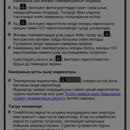
камераның ішкі жоғары температурасын білдіреді.
Ақ [
] белгішесі фотосуреттерде сурет сапасының
нашарлайтынын білдіреді. Түсіруді біраз уақытқа
тоқтатыңыз және камераның салқындауын күтіңіз.
Ақ [
] белгішесі көрсетілген кезде жоғары көрсеткіштің
орнына төмен ISO көрсеткiштерінде түсіру ұсынылады.
Жоғары температурада ұзақ уақыт бойы түсіру ақ [
]
белгішесінің ертерек пайда болуына себеп болады.
Түсірмеген кезде әрқашан камераны өшіріңіз.
Камераның ішкі температурасы жоғары болса, жоғары ISO
көрсеткішімен немесе ұзақ экспозициямен түсірілген
суреттердің сапасы ақ [
] белгішесі көрсетілместен
бұрын да төмендеуі мүмкін.
Камераның қатты қызу индикаторы
Температура индикаторы [
] камера ыстық бола
бастаған кезде көрсетіледі.
Индикатор камера операциясына сәйкес қалай көрсетілетіні
туралы мәліметтер алу үшін
Түсіру немесе жазу барысында
ескерту индикаторын көрсету
бөлімін қараңыз.
Түсіру нәтижелері
Үлкейтілген көріністе ысырма жылдамдығы мен апертура
мәні қызғылт сары түсте көрсетіледі. Егер сіз үлкейтілген
көріністе суретке түсірсеңіз, экспозиция қалауыңыз
бойынша шықпауы мүмкін. Суретке түсірместен бұрын
қалыпты көрініске оралыңыз.