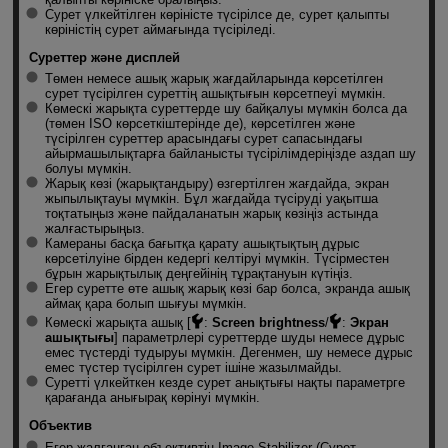
Сурет үлкейтілген көріністе түсірілсе де, сурет қалыпты
көріністің сурет аймағында түсіріледі.
Суреттер және дисплей
Төмен немесе ашық жарық жағдайларында көрсетілген
сурет түсірілген суреттің ашықтығын көрсетпеуі мүмкін.
Көмескі жарықта суреттерде шу байқалуы мүмкін болса да
(төмен ISO көрсеткiштерінде де), көрсетілген және
түсірілген суреттер арасындағы сурет сапасындағы
айырмашылықтарға байланысты түсірілімдеріңізде аздап шу
болуы мүмкін.
Жарық көзі (жарықтандыру) өзгертілген жағдайда, экран
жыпылықтауы мүмкін. Бұл жағдайда түсіруді уақытша
тоқтатыңыз және пайдаланатын жарық көзіңіз астында
жалғастырыңыз.
Камераны басқа бағытқа қарату ашықтықтың дұрыс
көрсетілуіне бірден кедергі келтіруі мүмкін. Түсірместен
бұрын жарықтылық деңгейінің тұрақтануын күтіңіз.
Егер суретте өте ашық жарық көзі бар болса, экранда ашық
аймақ қара болып шығуы мүмкін.
Көмескі жарықта ашық [
:
Screen brightness
/
:
Экран
ашықтығы
] параметрлері суреттерде шуды немесе дұрыс
емес түстерді тудыруы мүмкін. Дегенмен, шу немесе дұрыс
емес түстер түсірілген сурет ішіне жазылмайды.
Суретті үлкейткен кезде сурет анықтығы нақты параметрге
қарағанда анығырақ көрінуі мүмкін.
Объектив
Егер жалғанған объективтің Image Stabilizer (Сурет