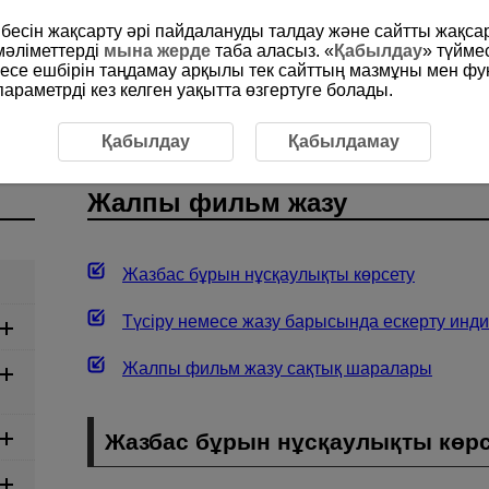
рибесін жақсарту әрі пайдалануды талдау және сайтты жақс
мәліметтерді
мына жерде
таба аласыз. «
Қабылдау
» түйме
месе ешбірін таңдамау арқылы тек сайттың мазмұны мен фу
раметрді кез келген уақытта өзгертуге болады.
алпы фильм жазу
Қабылдау
Қабылдамау
Жалпы фильм жазу
Жазбас бұрын нұсқаулықты көрсету
Түсіру немесе жазу барысында ескерту инди
Жалпы фильм жазу сақтық шаралары
Жазбас бұрын нұсқаулықты көр