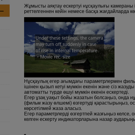
Жұмысты аяқтау ескертуі нұсқаулығы камераны і
реттелгеннен кейін немесе басқа жағдайларда көр
Нұсқаулық егер ағымдағы параметрлермен филь
ішінен қызып кетуі мүмкін екенін және сіз жазу
автоматты түрде өшуі мүмкін екенін ескертеді.
Егер ұзақ уақыт бойы жазатын болсаңыз, онда нұ
(фильм жазу өлшемі) өзгертуді қарастырыңыз, 
көрсетілмей жаза аласыз.
Егер параметрлерді өзгертпей жазғыңыз келсе, он
келген ескерту индикаторларына назар аударыңы