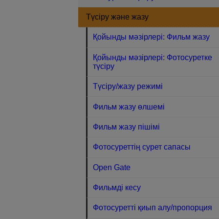
Түсіру және жазу
Қойынды мәзірлері: Фильм жазу
Қойынды мәзірлері: Фотосуретке
түсіру
Түсіру/жазу режимі
Фильм жазу өлшемі
Фильм жазу пішімі
Фотосуреттің сурет сапасы
Open Gate
Фильмді кесу
Фотосуретті қиып алу/пропорция