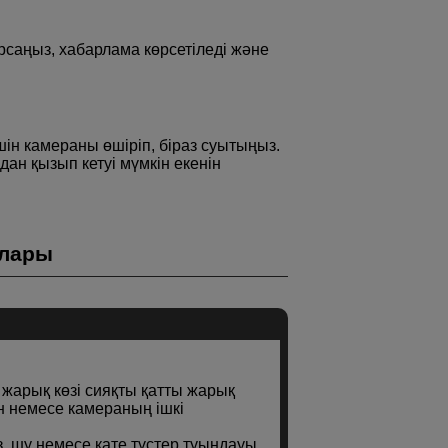
саңыз, хабарлама көрсетіледі және
ін камераны өшіріп, біраз суытыңыз.
ан қызып кетуі мүмкін екенін
алары
арық көзі сияқты қатты жарық
н немесе камераның ішкі
з, шу немесе қате түстер туындауы