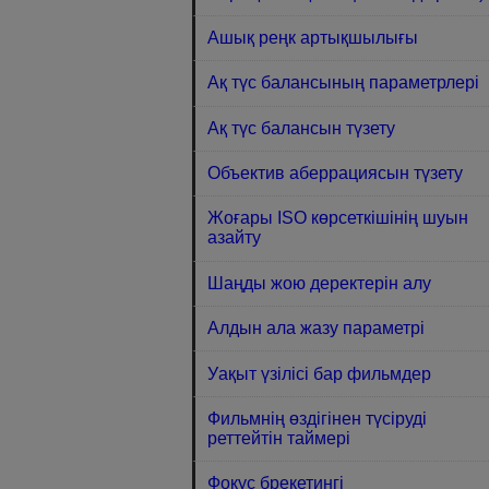
Ашық реңк артықшылығы
Ақ түс балансының параметрлері
Ақ түс балансын түзету
Объектив аберрациясын түзету
Жоғары ISO көрсеткiшiнiң шуын
азайту
Шаңды жою деректерін алу
Алдын ала жазу параметрі
Уақыт үзілісі бар фильмдер
Фильмнің өздігінен түсіруді
реттейтін таймері
Фокус брекетингі