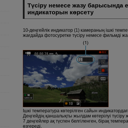
Түсіру немесе жазу барысында 
индикаторын көрсету
10-деңгейлік индикатор (1) камераның ішкі тем
жағдайда фотосуретке түсіру немесе фильмді жазу
Ішкі температура көтерілген сайын индикатордағ
Деңгейдің қаншалықты жылдам көтерілуі түсіру
7 деңгейлер ақ түспен белгіленген, бірақ темпера
өзгереді.