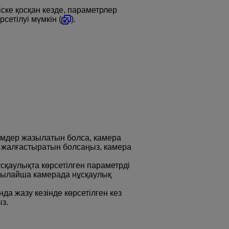
ске қосқан кезде, параметрлер
сетілуі мүмкін (
).
мдер жазылатын болса, камера
ды жалғастыратын болсаңыз, камера
сқаулықта көрсетілген параметрді
осылайша камерада нұсқаулық
да жазу кезінде көрсетілген кез
з.