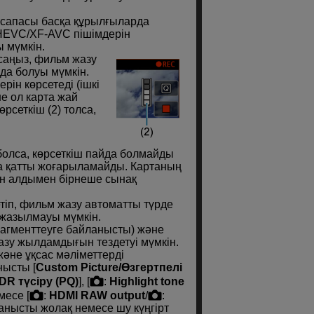
сапасы басқа құрылғыларда
HEVC
/
XF-AVC
пішімдерін
 мүмкін.
аңыз, фильм жазу
да болуы мүмкін.
рін көрсетеді (ішкі
 ол карта жай
рсеткіш (2) толса,
олса, көрсеткіш пайда болмайды
ға қатты жоғарыламайды. Картаның
ін алдымен бірнеше сынақ
тіп, фильм жазу автоматты түрде
 жазылмауы мүмкін.
агменттеуге байланысты) және
азу жылдамдығын тездетуі мүмкін.
әне ұқсас мәліметтерді
нысты [
Custom Picture/Өзгертпелі
DR түсіру (PQ)
], [
:
Highlight tone
месе [
:
HDMI RAW output
/
:
анысты жолақ немесе шу күңгірт