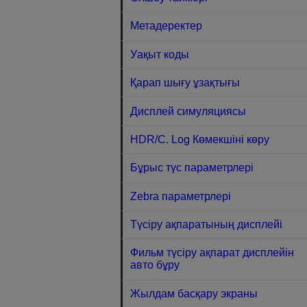
Метадеректер
Уақыт коды
Қарап шығу ұзақтығы
Дисплей симуляциясы
HDR/C. Log Көмекшіні көру
Бұрыс түс параметрлері
Zebra параметрлері
Түсіру ақпаратының дисплейі
Фильм түсіру ақпарат дисплейін
авто бұру
Жылдам басқару экраны