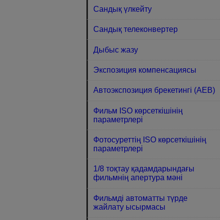
Сандық үлкейту
Сандық телеконвертер
Дыбыс жазу
Экспозиция компенсациясы
Автоэкспозиция брекетингі (AEB)
Фильм ISO көрсеткiшiнiң
параметрлері
Фотосуреттің ISO көрсеткішінің
параметрлері
1/8 тоқтау қадамдарындағы
фильмнің апертура мәні
Фильмді автоматты түрде
жайлату ысырмасы