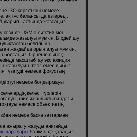
әне ISO көрсеткiшi немесе
е, ақ түс балансы да өзгереді.
Д жарығы астында жазсаңыз,
у кезінде USM объективімен
льмде жазылуы мүмкін. Бірдей шу
дықталған белгілі бір
ған жағдайда орын алуы мүмкін.
н болсаңыз, бірнеше сынақ
езінде масштабтау экспозиция
ың жазылуын, тегіс емес дыбыс
ын түзетуді немесе фокустың
кідіртуі немесе болдырмауы
селелердің келесі түрлерін
 жоғалуы, фильм ашықтығындағы
тоқтауы немесе объективтің
ызбен немесе басқа заттармен
есе ажырату жазуды аяқтайды.
тық шаралары
бөлімін де қараңыз.