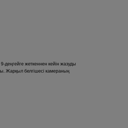
 9-деңгейге жеткеннен кейін жазуды
ды. Жарқыл белгішесі камераның