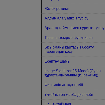
Жетек режимі
Алдын ала үздіксіз түсіру
Аралық таймерімен суретке түсіру
Тыныш ысырма функциясы
Ысырманы картасыз босату
параметрін қосу
Есептеу шамы
Image Stabilizer (IS Mode) (Сурет
тұрақтандырғышы (IS режимі))
Фильмнің автодеңгейі
Үлкейтілген жазба дисплейі
Өлшеу таймері