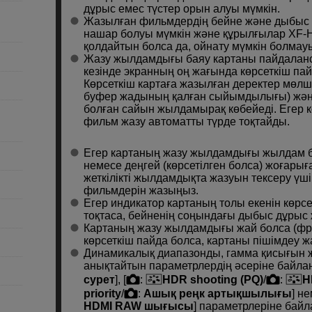
дұрыс емес түстер орын алуы мүмкін.
Жазылған фильмдердің бейне және дыбыс 
нашар болуы мүмкін және құрылғылар
XF-
қолдайтын болса да, ойнату мүмкін болмауы
Жазу жылдамдығы баяу картаны пайдаланс
кезінде экранның оң жағында көрсеткіш пай
Көрсеткіш картаға жазылған деректер мөлше
буфер жадының қалған сыйымдылығы) және
болған сайын жылдамырақ көбейеді. Егер кө
фильм жазу автоматты түрде тоқтайды.
Егер картаның жазу жылдамдығы жылдам б
немесе деңгей (көрсетілген болса) жоғары
жеткілікті жылдамдықта жазуын тексеру үш
фильмдерін жазыңыз.
Егер индикатор картаның толы екенін көрсе
тоқтаса, бейненің соңындағы дыбыс дұрыс
Картаның жазу жылдамдығы жай болса (фр
көрсеткіш пайда болса, картаны пішімдеу ж
Динамикалық диапазонды, гамма қисығын ж
анықтайтын параметрлердің әсеріне байла
сурет
], [
:
HDR shooting (PQ)
/
:
H
priority
/
:
Ашық реңк артықшылығы
] не
HDMI RAW шығысы
] параметрлеріне байл