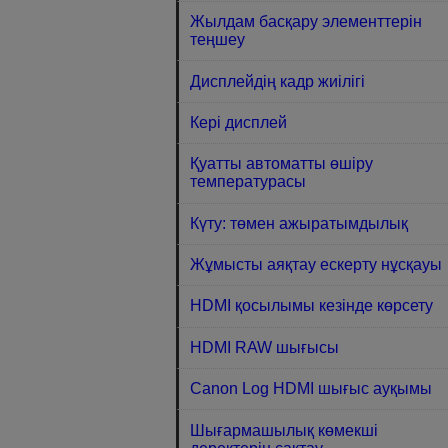
Жылдам басқару элементтерін
теңшеу
Дисплейдің кадр жиілігі
Кері дисплей
Қуатты автоматты өшіру
температурасы
Күту: төмен ажыратымдылық
Жұмысты аяқтау ескерту нұсқауы
HDMI қосылымы кезінде көрсету
HDMI RAW шығысы
Canon Log HDMI шығыс ауқымы
Шығармашылық көмекші