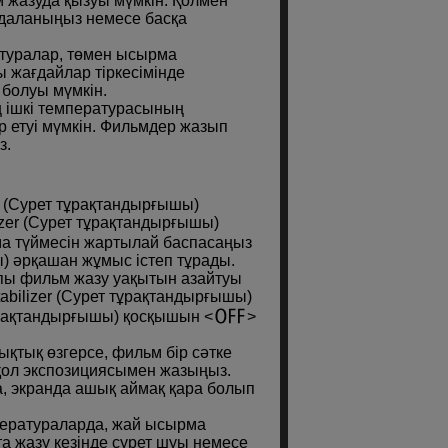
 жазуда қызуы мүмкін. Қолмен
йдаланыңыз немесе басқа
атуралар, төмен ысырма
 жағдайлар тіркесімінде
 болуы мүмкін.
 ішкі температурасының
ер етуі мүмкін. Фильмдер жазып
з.
er (Сурет тұрақтандырғышы)
izer (Сурет тұрақтандырғышы)
ма түймесін жартылай баспасаңыз
ы) әрқашан жұмыс істеп тұрады.
пы фильм жазу уақытын азайтуы
abilizer (Сурет тұрақтандырғышы)
 тұрақтандырғышы) қосқышын
қтық өзгерсе, фильм бір сәтке
 қол экспозициясымен жазыңыз.
а, экранда ашық аймақ қара болып
ператураларда, жай ысырма
 жазу кезінде сурет шуы немесе