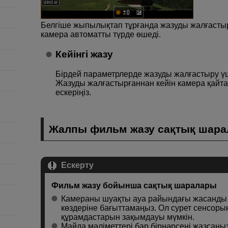
Белгіше жыпылықтап тұрғанда жазуды жалғастыр
камера автоматты түрде өшеді.
Кейінгі жазу
Бірдей параметрлерде жазуды жалғастыру үш
Жазуды жалғастырғаннан кейін камера қайтад
ескеріңіз.
Жалпы фильм жазу сақтық шар
Ескерту
Фильм жазу бойынша сақтық шаралары
Камераны шуақты ауа райындағы жасанды ж
көздеріне бағыттамаңыз. Ол сурет сенсоры
құрамдастарын зақымдауы мүмкін.
Майда мәліметтері бар бірнәрсені жазсаңы