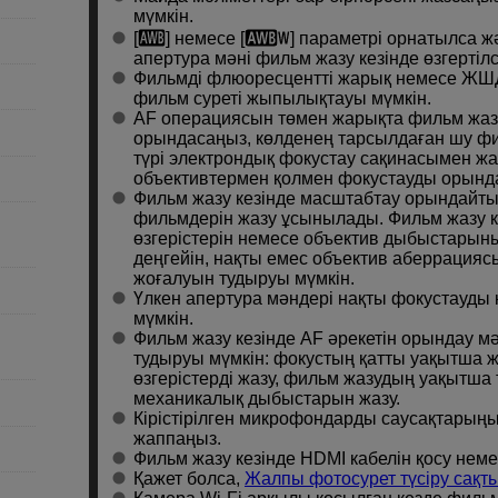
мүмкін.
[
] немесе [
] параметрі орнатылса ж
апертура мәні фильм жазу кезінде өзгертілс
Фильмді флюоресцентті жарық немесе ЖШ
фильм суреті жыпылықтауы мүмкін.
AF операциясын төмен жарықта фильм жаз
орындасаңыз, көлденең тарсылдаған шу фи
түрі электрондық фокустау сақинасымен жаб
объективтермен қолмен фокустауды орында
Фильм жазу кезінде масштабтау орындайты
фильмдерін жазу ұсынылады. Фильм жазу к
өзгерістерін немесе объектив дыбыстарын
деңгейін, нақты емес объектив аберрацияс
жоғалуын тудыруы мүмкін.
Үлкен апертура мәндері нақты фокустауды 
мүмкін.
Фильм жазу кезінде AF әрекетін орындау мә
тудыруы мүмкін: фокустың қатты уақытша
өзгерістерді жазу, фильм жазудың уақытша 
механикалық дыбыстарын жазу.
Кірістірілген микрофондарды саусақтарың
жаппаңыз.
Фильм жазу кезінде HDMI кабелін қосу нем
Қажет болса,
Жалпы фотосурет түсіру сақ