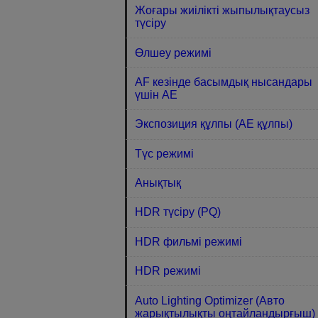
Жоғары жиілікті жыпылықтаусыз
түсіру
Өлшеу режимі
AF кезінде басымдық нысандары
үшін AE
Экспозиция құлпы (AE құлпы)
Түс режимі
Анықтық
HDR түсіру (PQ)
HDR фильмі режимі
HDR режимі
Auto Lighting Optimizer (Авто
жарықтылықты оңтайландырғыш)