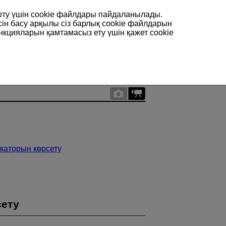
арту үшін сookie файлдары пайдаланылады.
сін басу арқылы сіз барлық cookie файлдарын
нкцияларын қамтамасыз ету үшін қажет cookie
каторын көрсету
сету