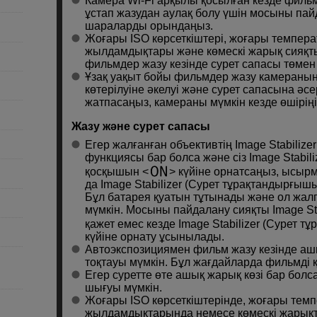
Камера
Wi-Fi
арқылы қосылған кезде фильм
ұстап жазудан аулақ болу үшін мосыны па
шараларды орындаңыз.
Жоғары ISO көрсеткіштері, жоғары темпер
жылдамдықтары және көмескі жарық сияқты
фильмдер жазу кезінде сурет сапасы төмен
Ұзақ уақыт бойы фильмдер жазу камераның
көтерілуіне әкелуі және сурет сапасына әс
жатпасаңыз, камераны мүмкін кезде өшіріңі
Жазу және сурет сапасы
Егер жалғанған объективтің Image Stabiliz
функциясы бар болса және сіз Image Stabil
қосқышын
күйіне орнатсаңыз, ысыр
да Image Stabilizer (Сурет тұрақтандырғыш
Бұл батарея қуатын тұтынады және ол жал
мүмкін. Мосыны пайдалану сияқты Image St
қажет емес кезде Image Stabilizer (Сурет
күйіне орнату ұсынылады.
Автоэкспозициямен фильм жазу кезінде ашы
тоқтауы мүмкін. Бұл жағдайларда фильмді
Егер суретте өте ашық жарық көзі бар болс
шығуы мүмкін.
Жоғары ISO көрсеткiштерінде, жоғары тем
жылдамдықтарында немесе көмескі жарықта