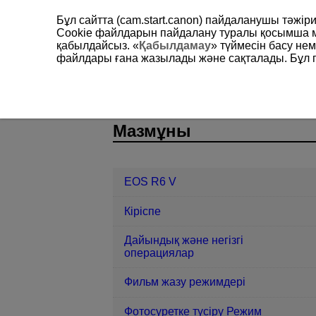
Бұл сайтта (cam.start.canon) пайдаланушы тәжі
Cookie файлдарын пайдалану туралы қосымша 
қабылдайсыз. «
Қабылдамау
» түймесін басу не
файлдары ғана жазылады және сақталады. Бұл па
EOS R6 V
Түсіру және жазу
Ж
D388-125
Мазмұны
EOS R6 V
Кіріспе
Дайындық және негізгі
операциялар
Фильм жазу режимдері
Фотосуретке түсіру Режим