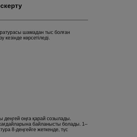
ескерту
пературасы шамадан тыс болған
 кезінде көрсетіледі.
ы деңгей оңға қарай созылады.
 жағдайларына байланысты болады. 1–
тура 8-деңгейге жеткенде, түс