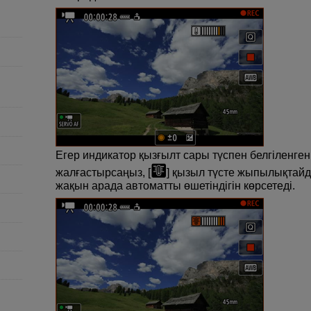
Егер индикатор қызғылт сары түспен белгіленген
жалғастырсаңыз, [
] қызыл түсте жыпылықтай
жақын арада автоматты өшетіндігін көрсетеді.