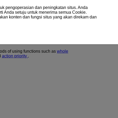
uk pengoperasian dan peningkatan situs. Anda
arti Anda setuju untuk menerima semua Cookie.
akan konten dan fungsi situs yang akan direkam dan
iew
ods of using functions such as
whole
d
action priority
.