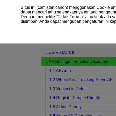
Situs ini (cam.start.canon) menggunakan Cookie u
dapat mencari tahu selengkapnya tentang penggun
Dengan mengeklik “
Tidak Terima
” atau tidak ada 
disimpan. Anda dapat mengubah pengaturan ini kap
EOS R5 Mark II
1 AF Settings - Fun
Contents
EOS R5 Mark II
1 AF Settings - Function Overview
1-1 AF Area
1-2 Whole Area Tracking Servo AF
1-3 Subject to Detect
1-4 Register People Priority
1-5 Action Priority
1-6 Servo AF Characteristics