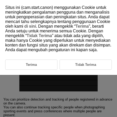
Situs ini (cam.start.canon) menggunakan Cookie untuk
meningkatkan pengalaman pengguna dan menganalisis
untuk pengoperasian dan peningkatan situs. Anda dapat
1-4 Register People Priority
mencari tahu selengkapnya tentang penggunaan Cookie
oleh kami
di sini
. Dengan mengeklik “
Terima
”, berarti
Anda setuju untuk menerima semua Cookie. Dengan
Prioritizing detection and tracking of registered people in images
mengeklik “
Tidak Terima
” atau tidak ada yang dipilih,
maka hanya Cookie yang diperlukan untuk menyediakan
konten dan fungsi situs yang akan direkam dan disimpan.
Anda dapat mengubah pengaturan ini kapan saja.
Terima
Tidak Terima
You can prioritize detection and tracking of people registered in advance
on the camera.
You can also continue tracking specific people when photographing
sporting events and press conferences where multiple people are
present.