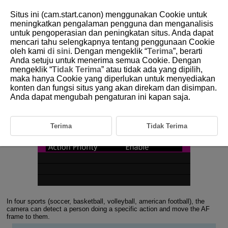
Situs ini (cam.start.canon) menggunakan Cookie untuk
meningkatkan pengalaman pengguna dan menganalisis
untuk pengoperasian dan peningkatan situs. Anda dapat
1- 5 Action Priority
mencari tahu selengkapnya tentang penggunaan Cookie
oleh kami
di sini
. Dengan mengeklik “
Terima
”, berarti
Anda setuju untuk menerima semua Cookie. Dengan
Recognize people performing a specific action from among four
mengeklik “
Tidak Terima
” atau tidak ada yang dipilih,
sports.
maka hanya Cookie yang diperlukan untuk menyediakan
konten dan fungsi situs yang akan direkam dan disimpan.
Anda dapat mengubah pengaturan ini kapan saja.
Terima
Tidak Terima
In four sports (soccer, basketball, volleyball, american football), the
camera can detect a person doing a specific action and move the AF
frame to them.