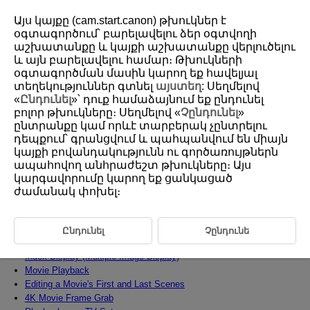
Այս կայքը (cam.start.canon) թխուկներ է
օգտագործում՝ բարելավելու ձեր օգտվողի
աշխատանքը և կայքի աշխատանքը վերլուծելու
և այն բարելավելու համար։ Թխուկների
D292-108
օգտագործման մասին կարող եք հավելյալ
Playback
տեղեկություններ գտնել
այստեղ
: Սեղմելով
«
Ընդունել
»՝ դուք համաձայնում եք ընդունել
բոլոր թխուկները։ Սեղմելով «
Չընդունել
»
This chapter covers topics related to playback—playing back captured
ընտրանքը կամ որևէ տարբերակ չընտրելու
still photos and movies—and introduces menu settings on the playback [
դեպքում՝ գրանցվում և պահպանվում են միայն
] tab.
կայքի բովանդակությունն ու գործառույթներն
to the right of titles indicates functions only available in Creative
ապահովող անհրաժեշտ թխուկները։ Այս
Zone modes (
P
,
Tv
,
Av
, or
M
).
կարգավորումը կարող եք ցանկացած
Caution
ժամանակ փոխել։
Tab Menus: Playback
Image Playback
Ընդունել
Չընդունե
Magnified Image Display
Index Display (Multiple-Image Display)
Movie Playback
Editing a Movie's First and Last Scenes
4K Movie Frame Grab