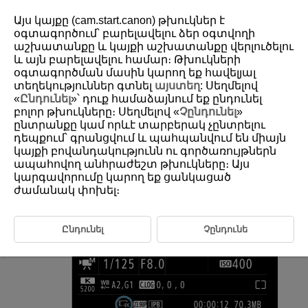
Այս կայքը (cam.start.canon) թխուկներ է
օգտագործում՝ բարելավելու ձեր օգտվողի
աշխատանքը և կայքի աշխատանքը վերլուծելու
և այն բարելավելու համար։ Թխուկների
D292-115
օգտագործման մասին կարող եք հավելյալ
4K Movie Frame Grab
տեղեկություններ գտնել
այստեղ
: Սեղմելով
«
Ընդունել
»՝ դուք համաձայնում եք ընդունել
բոլոր թխուկները։ Սեղմելով «
Չընդունել
»
From 4K movies, you can select individual frames to save as JPEG or
ընտրանքը կամ որևէ տարբերակ չընտրելու
HEIF still images. This is referred to as “frame grabbing.”
դեպքում՝ գրանցվում և պահպանվում են միայն
կայքի բովանդակությունն ու գործառույթներն
ապահովող անհրաժեշտ թխուկները։ Այս
Select a 4K movie.
կարգավորումը կարող եք ցանկացած
ժամանակ փոխել։
Ընդունել
Չընդունե