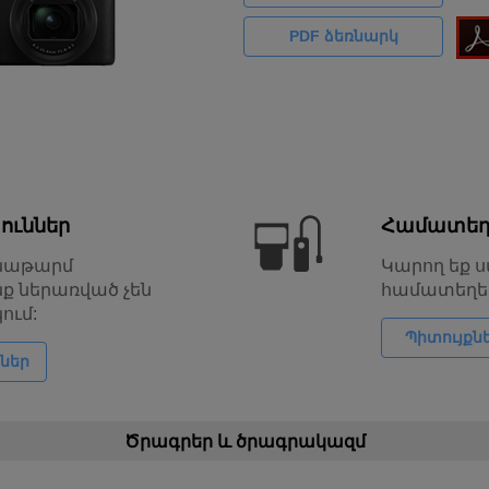
PDF ձեռնարկ
յուններ
Համատեղե
ենաթարմ
Կարող եք ս
նք ներառված չեն
համատեղել
ում:
Պիտույքն
ններ
Ծրագրեր և ծրագրակազմ