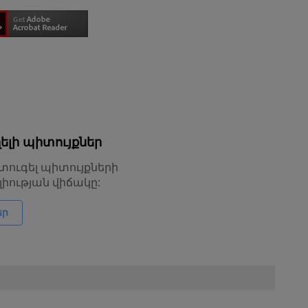
լի պիտույքներ
տուգել պիտույքների
իության վիճակը:
եր