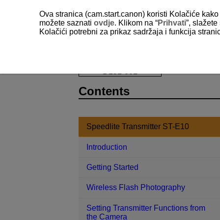
Ova stranica (cam.start.canon) koristi Kolačiće kako 
možete saznati
ovdje
. Klikom na “
Prihvati
”, slažet
Kolačići potrebni za prikaz sadržaja i funkcija stran
D151-001
Contents
Speedlite Transmitter ST-E10
Introduction
Getting Started
Wireless Flash Photography
Setting Transmitter Functions from
the Camera