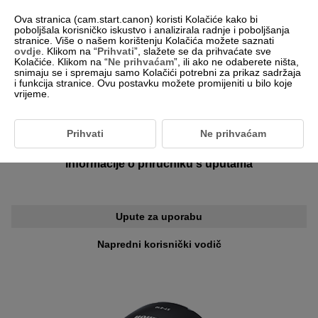
Ova stranica (cam.start.canon) koristi Kolačiće kako bi
poboljšala korisničko iskustvo i analizirala radnje i poboljšanja
stranice. Više o našem korištenju Kolačića možete saznati
ovdje
. Klikom na “
Prihvati
”, slažete se da prihvaćate sve
-- Odaberite regiju/državu --
Hrvatski
Kolačiće. Klikom na “
Ne prihvaćam
”, ili ako ne odaberete ništa,
snimaju se i spremaju samo Kolačići potrebni za prikaz sadržaja
i funkcija stranice. Ovu postavku možete promijeniti u bilo koje
vrijeme.
Za kupce koji koriste
Prihvati
Ne prihvaćam
Speedlite Transmitter ST-E10
Informacije o priručniku s uputama
Upute za uporabu
Napredni korisnički vodič