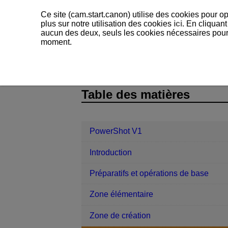
Ce site (cam.start.canon) utilise des cookies pour op
plus sur notre utilisation des cookies
ici
. En cliquant
aucun des deux, seuls les cookies nécessaires pour f
moment.
PowerShot V1
Prise de vue et enre
D292-039
Table des matières
PowerShot V1
Introduction
Préparatifs et opérations de base
Zone élémentaire
Zone de création