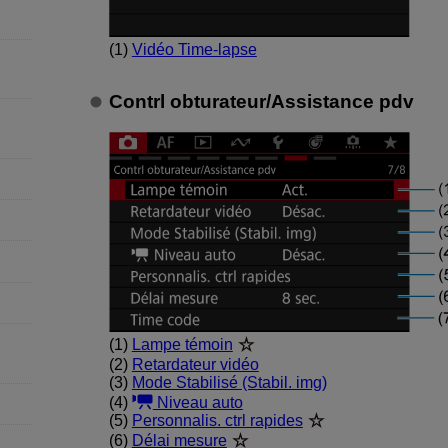
(1)
Vidéo Time-lapse
Contrl obturateur
/
Assistance pdv
(1)
Lampe témoin
(2)
Retardateur vidéo
(3)
Mode Stabilisé (Stabil. img)
(4)
Niveau auto
(5)
Personnalis. ctrl rapides
(6)
Délai mesure