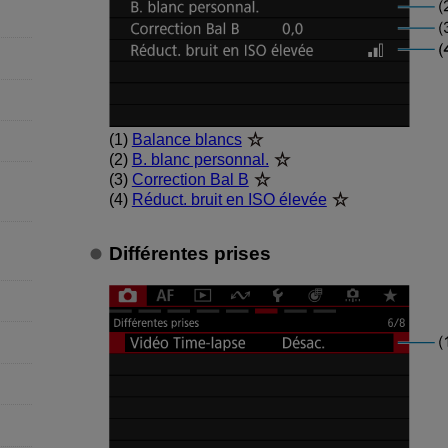
(1)
Balance blancs
(2)
B. blanc personnal.
(3)
Correction Bal B
(4)
Réduct. bruit en ISO élevée
Différentes prises