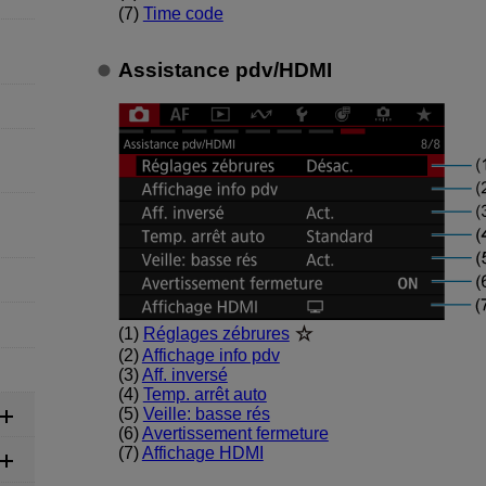
(7)
Time code
Assistance pdv
/
HDMI
(1)
Réglages zébrures
(2)
Affichage info pdv
(3)
Aff. inversé
(4)
Temp. arrêt auto
(5)
Veille: basse rés
(6)
Avertissement fermeture
(7)
Affichage HDMI