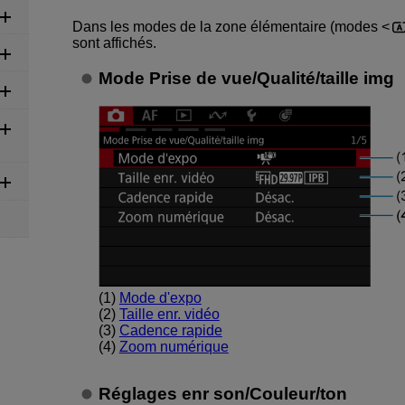
Dans les modes de la zone élémentaire (modes
sont affichés.
Mode Prise de vue
/
Qualité/taille img
(1)
Mode d'expo
(2)
Taille enr. vidéo
(3)
Cadence rapide
(4)
Zoom numérique
Réglages enr son
/
Couleur/ton