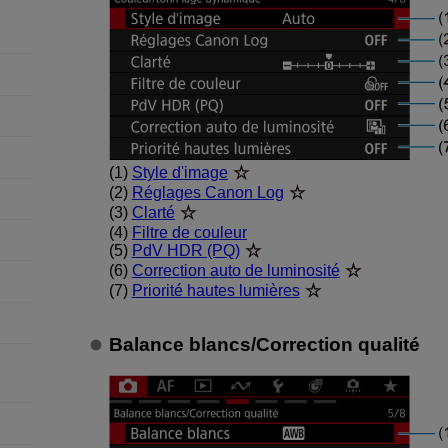
(1)
Style d'image
(2)
Réglages Canon Log
(3)
Clarté
(4)
Filtre de couleur
(5)
PdV HDR (PQ)
(6)
Correction auto de luminosité
(7)
Priorité hautes lumières
Balance blancs
/
Correction qualité