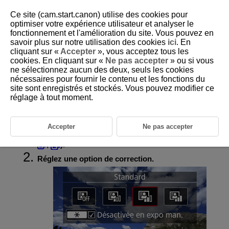
Ce site (cam.start.canon) utilise des cookies pour
optimiser votre expérience utilisateur et analyser le
fonctionnement et l'amélioration du site. Vous pouvez en
savoir plus sur notre utilisation des cookies
ici
. En
D292-065
cliquant sur «
Accepter
», vous acceptez tous les
cookies. En cliquant sur «
Ne pas accepter
» ou si vous
Correction automatique de
ne sélectionnez aucun des deux, seuls les cookies
luminosité
nécessaires pour fournir le contenu et les fonctions du
site sont enregistrés et stockés. Vous pouvez modifier ce
réglage à tout moment.
La luminosité et le contraste peuvent être corrigés automatiquement si
les photos sont sombres ou si le contraste est trop faible ou trop élevé.
Accepter
Ne pas accepter
Sélectionnez [
:
Correction auto de luminosité
] (
,
).
Réglez une option de correction.