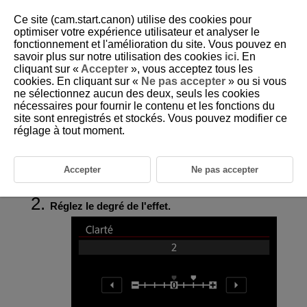
Ce site (cam.start.canon) utilise des cookies pour
optimiser votre expérience utilisateur et analyser le
fonctionnement et l'amélioration du site. Vous pouvez en
savoir plus sur notre utilisation des cookies
ici
. En
D292-062
cliquant sur «
Accepter
», vous acceptez tous les
cookies. En cliquant sur «
Ne pas accepter
» ou si vous
Clarté
ne sélectionnez aucun des deux, seuls les cookies
nécessaires pour fournir le contenu et les fonctions du
site sont enregistrés et stockés. Vous pouvez modifier ce
Vous pouvez ajuster la clarté de l'image, telle que déterminée par le
contraste des bords de l'image.
réglage à tout moment.
Réglez vers le côté négatif pour rendre les images plus douces ou vers
le côté positif pour un aspect plus net.
Accepter
Ne pas accepter
Sélectionnez [
:
Clarté
] (
,
).
Réglez le degré de l'effet.