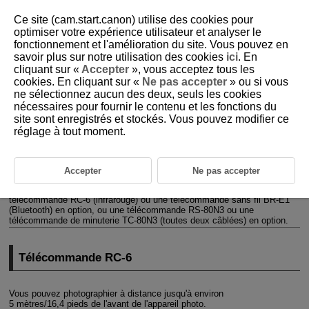
Ce site (cam.start.canon) utilise des cookies pour
optimiser votre expérience utilisateur et analyser le
fonctionnement et l'amélioration du site. Vous pouvez en
savoir plus sur notre utilisation des cookies
ici
. En
D090-107
cliquant sur «
Accepter
», vous acceptez tous les
cookies. En cliquant sur «
Ne pas accepter
» ou si vous
Prise de vue avec télécommande
ne sélectionnez aucun des deux, seuls les cookies
nécessaires pour fournir le contenu et les fonctions du
site sont enregistrés et stockés. Vous pouvez modifier ce
Télécommande
RC-6
réglage à tout moment.
Télécommande sans fil
BR-E1
Télécommande
RS-80N3
/
TC-80N3
Accepter
Ne pas accepter
Pour la prise de vue avec télécommande, vous pouvez utiliser une
télécommande
RC-6
(infrarouge) ou une télécommande sans fil
BR-E1
(Bluetooth) en option, ou une télécommande
RS-80N3
ou une
télécommande de minuterie
TC-80N3
(toutes deux câblées) en option.
Télécommande
RC-6
Vous pouvez photographier à distance jusqu'à environ
5 mètres/16,4 pieds de l'avant de l'appareil photo.