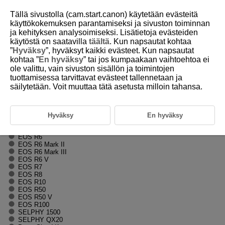
Tällä sivustolla (cam.start.canon) käytetään evästeitä
käyttökokemuksen parantamiseksi ja sivuston toiminnan
ja kehityksen analysoimiseksi. Lisätietoja evästeiden
käytöstä on saatavilla
täältä
. Kun napsautat kohtaa
H001-001
”
Hyväksy
”, hyväksyt kaikki evästeet. Kun napsautat
kohtaa ”
En hyväksy
” tai jos kumpaakaan vaihtoehtoa ei
Lisätietoja
ole valittu, vain sivuston sisällön ja toimintojen
tuottamisessa tarvittavat evästeet tallennetaan ja
säilytetään. Voit muuttaa tätä asetusta milloin tahansa.
Antaa lisätietoja, joita ei ole Laajennetussa käyttöoppaassa.
Lisätietoja muista tuotteista saa alueesi Canon-verkkosivustosta.
EOS R1
EOS R3
Hyväksy
En hyväksy
EOS R5
EOS R5 Mark II
EOS R6
EOS R6 Mark II
EOS R6 Mark III
EOS R6 V
EOS R7
EOS R8
EOS R10
EOS R50
EOS R50 V
EOS R100
SELPHY 1500
SELPHY QX20