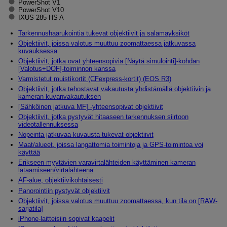
PowerShot V1
PowerShot V10
IXUS 285 HS A
Tarkennushaarukointia tukevat objektiivit ja salamayksiköt
Objektiivit, joissa valotus muuttuu zoomattaessa jatkuvassa
kuvauksessa
Objektiivit, jotka ovat yhteensopivia [
Näytä simulointi
]-kohdan
[
Valotus+DOF
]-toiminnon kanssa
Varmistetut muistikortit (CFexpress-kortit) (EOS R3)
Objektiivit, jotka tehostavat vakautusta yhdistämällä objektiivin ja
kameran kuvanvakautuksen
[
Sähköinen jatkuva MF
] -yhteensopivat objektiivit
Objektiivit, jotka pystyvät hitaaseen tarkennuksen siirtoon
videotallennuksessa
Nopeinta jatkuvaa kuvausta tukevat objektiivit
Maat/alueet, joissa langattomia toimintoja ja GPS-toimintoa voi
käyttää
Erikseen myytävien varavirtalähteiden käyttäminen kameran
lataamiseen/virtalähteenä
AF-alue, objektiivikohtaisesti
Panorointiin pystyvät objektiivit
Objektiivit, joissa valotus muuttuu zoomattaessa, kun tila on [
RAW-
sarjatila
]
iPhone-laitteisiin sopivat kaapelit