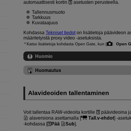
automaattisesti kortin
asetusten perusteella.
Tallennusmuoto
Tarkkuus
Kuvataajuus
Kohdassa
Tekniset tiedot
on lisätietoja päävideon a
määritetyistä proxy video ‑asetuksista.
Katso lisätietoja kohdasta Open Gate, kun [
:
Open G
Huomio
Huomautus
Alavideoiden tallentaminen
Voit tallentaa RAW-videoita kortille
päävideoina ja
alaversiona asettamalla [
Tall.v-ehdot
] ‑asetu
‑kohdassa [
Pää
Sub
].