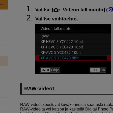
Valitse [
:
Videon tall.muoto
] (
Valitse vaihtoehto.
RAW-videot
RAW-videot koostuvat kuvakennosta saadusta raaka
RAW-videoita voi katsoa ja käsitellä Digital Photo P