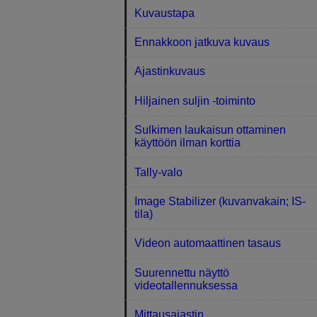
Kuvaustapa
Ennakkoon jatkuva kuvaus
Ajastinkuvaus
Hiljainen suljin ‑toiminto
Sulkimen laukaisun ottaminen
käyttöön ilman korttia
Tally-valo
Image Stabilizer (kuvanvakain; IS-
tila)
Videon automaattinen tasaus
Suurennettu näyttö
videotallennuksessa
Mittausajastin