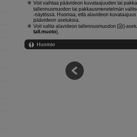
Voit vaihtaa päävideon kuvataajuuden tai pakk
tallennusmuodon tai pakkausmenetelmän valits
‑näytössä. Huomaa, että alavideon kuvataajuus
päävideon asetuksia.
Voit valita alavideon tallennusmuodon [
]-aset
tall.muoto
].
Huomio