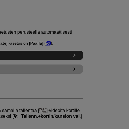
setusten perusteella automaattisesti
ate
] ‑asetus on [
Päällä
] (
).
 samalla tallentaa [
]-videoita kortille
kseksi [
:
Tallenn.+kortin/kansion val.
]