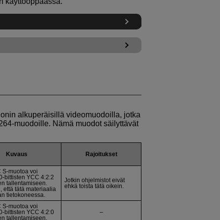
on käyttöoppaassa.
nonin alkuperäisillä videomuodoilla, jotka
64-muodoille. Nämä muodot säilyttävät
Kuvaus
Rajoitukset
 S
-muotoa voi
0-bittisten YCC 4:2:2
Jotkin ohjelmistot eivät
en tallentamiseen.
ehkä toista tätä oikein.
, että tätä materiaalia
n tietokoneessa.
 S
-muotoa voi
0-bittisten YCC 4:2:0
–
en tallentamiseen.