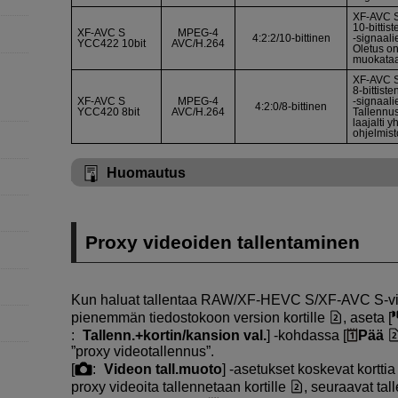
XF-AVC 
10-bittis
XF-AVC S
MPEG-4
4:2:2/10-bittinen
‑signaali
YCC422 10bit
AVC/H.264
Oletus on
muokataa
XF-AVC 
8-bittist
XF-AVC S
MPEG-4
‑signaali
4:2:0/8-bittinen
YCC420 8bit
AVC/H.264
Tallennu
laajalti y
ohjelmist
Huomautus
Proxy videoiden tallentaminen
Kun haluat tallentaa RAW/
XF-HEVC S
/
XF-AVC S
-v
pienemmän tiedostokoon version kortille
, aseta [
:
Tallenn.+kortin/kansion val.
] ‑kohdassa [
Pää
”proxy videotallennus”.
[
:
Videon tall.muoto
] ‑asetukset koskevat kortti
proxy videoita tallennetaan kortille
, seuraavat ta