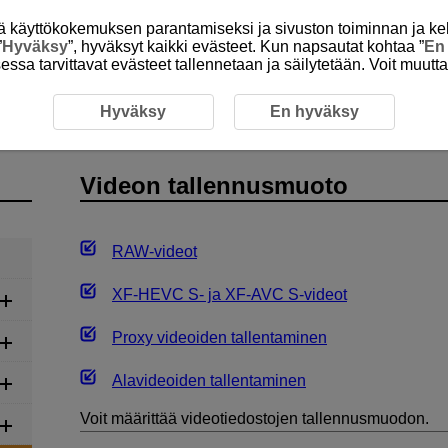
itä käyttökokemuksen parantamiseksi ja sivuston toiminnan ja ke
”
Hyväksy
”, hyväksyt kaikki evästeet. Kun napsautat kohtaa ”
En
isessa tarvittavat evästeet tallennetaan ja säilytetään. Voit muutt
Videon tallennusmuoto
Hyväksy
En hyväksy
Videon tallennusmuoto
RAW-videot
XF-HEVC S
- ja
XF-AVC S
-videot
Proxy videoiden tallentaminen
Alavideoiden tallentaminen
Voit määrittää videotiedostojen tallennusmuodon.