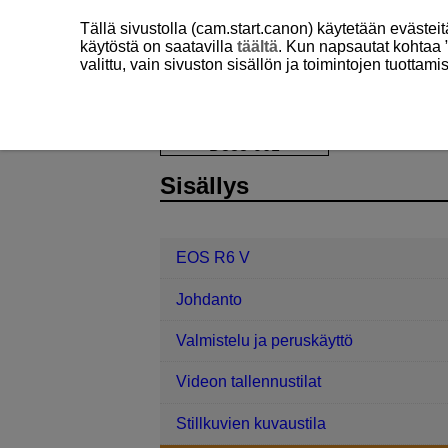
Tällä sivustolla (cam.start.canon) käytetään eväste
käytöstä on saatavilla
täältä
. Kun napsautat kohtaa 
valittu, vain sivuston sisällön ja toimintojen tuottam
EOS R6 V
Kuvaaminen ja videointi
D388-061
Sisällys
EOS R6 V
Johdanto
Valmistelu ja peruskäyttö
Videon tallennustilat
Stillkuvien kuvaustila