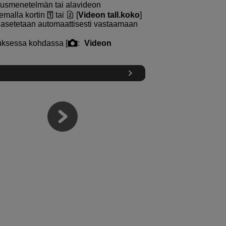
ausmenetelmän tai alavideon
emalla kortin
tai
[
Videon tall.koko
]
 asetetaan automaattisesti vastaamaan
uksessa kohdassa [
:
Videon