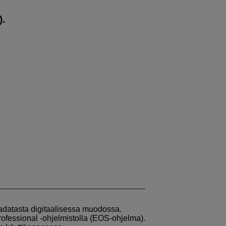
).
datasta digitaalisessa muodossa.
rofessional ‑ohjelmistolla (EOS-ohjelma).