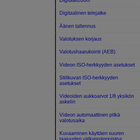
Digitaalizoom
Digitaalinen telejatke
Äänen tallennus
Valotuksen korjaus
Valotushaarukointi (AEB)
Videon ISO-herkkyyden asetukset
Stillkuvan ISO-herkkyyden
asetukset
Videoiden aukkoarvot 1/8 yksikön
askelin
Videon automaattinen pitkä
valotusaika
Kuvaaminen käyttäen suuren
taajuuden välkynnänpoistoa