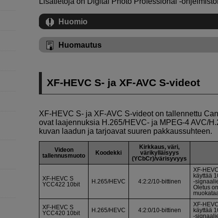
Lisätietoja on Digital Photo Professional ‑ohjelmist
Huomio
Huomautus
XF-HEVC S
- ja
XF-AVC S
-videot
XF-HEVC S
- ja
XF-AVC S
-videot on tallennettu Ca
ovat laajennuksia H.265/HEVC- ja MPEG-4 AVC/H.2
kuvan laadun ja tarjoavat suuren pakkaussuhteen.
Kirkkaus, väri,
Videon
Koodekki
värikylläisyys
tallennusmuoto
(YCbCr)/värisyvyys
XF-HEVC
käyttää 1
XF-HEVC S
H.265/HEVC
4:2:2/10-bittinen
‑signaali
YCC422 10bit
Oletus on
muokataa
XF-HEVC
XF-HEVC S
H.265/HEVC
4:2:0/10-bittinen
käyttää 1
YCC420 10bit
‑signaali