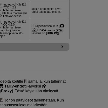
S
-muotoa voi käyttää
ten YCC 4:2:2
Jotkin ohjelmistot eivät
en tallentamiseen.
ehkä toista tätä oikein.
, että tätä materiaalia
n tietokoneessa.
S
-muotoa voi käyttää
en YCC 4:2:0
Ei käytettävissä, kun [
:
en tallentamiseen.
smuoto, joka on
HDR-kuvaus (PQ)
]
hteensopiva toisto-
‑asetus on [
HDR PQ
].
ojen.
ideoita kortille
samalla, kun tallennat
Tall.v-ehdot
] ‑arvoksi [
Proxy
]. Tästä käytetään nimitystä
a
, johon päävideot tallennetaan. Kun
llennusasetukset määritetään