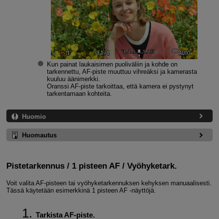
Kun painat laukaisimen puoliväliin ja kohde on
tarkennettu, AF-piste muuttuu vihreäksi ja kamerasta
kuuluu äänimerkki.
Oranssi AF-piste tarkoittaa, että kamera ei pystynyt
tarkentamaan kohteita.
Huomio
Huomautus
Pistetarkennus
/
1 pisteen AF
/
Vyöhyketark.
Voit valita AF-pisteen tai vyöhyketarkennuksen kehyksen manuaalisesti.
Tässä käytetään esimerkkinä 1 pisteen AF ‑näyttöjä.
Tarkista AF-piste.