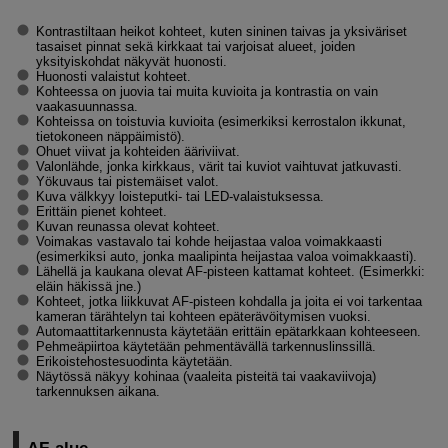
Kontrastiltaan heikot kohteet, kuten sininen taivas ja yksiväriset
tasaiset pinnat sekä kirkkaat tai varjoisat alueet, joiden
yksityiskohdat näkyvät huonosti.
Huonosti valaistut kohteet.
Kohteessa on juovia tai muita kuvioita ja kontrastia on vain
vaakasuunnassa.
Kohteissa on toistuvia kuvioita (esimerkiksi kerrostalon ikkunat,
tietokoneen näppäimistö).
Ohuet viivat ja kohteiden ääriviivat.
Valonlähde, jonka kirkkaus, värit tai kuviot vaihtuvat jatkuvasti.
Yökuvaus tai pistemäiset valot.
Kuva välkkyy loisteputki- tai LED-valaistuksessa.
Erittäin pienet kohteet.
Kuvan reunassa olevat kohteet.
Voimakas vastavalo tai kohde heijastaa valoa voimakkaasti
(esimerkiksi auto, jonka maalipinta heijastaa valoa voimakkaasti).
Lähellä ja kaukana olevat AF-pisteen kattamat kohteet. (Esimerkki:
eläin häkissä jne.)
Kohteet, jotka liikkuvat AF-pisteen kohdalla ja joita ei voi tarkentaa
kameran tärähtelyn tai kohteen epäterävöitymisen vuoksi.
Automaattitarkennusta käytetään erittäin epätarkkaan kohteeseen.
Pehmeäpiirtoa käytetään pehmentävällä tarkennuslinssillä.
Erikoistehostesuodinta käytetään.
Näytössä näkyy kohinaa (vaaleita pisteitä tai vaakaviivoja)
tarkennuksen aikana.