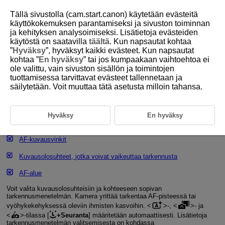
Tällä sivustolla (cam.start.canon) käytetään evästeitä
käyttökokemuksen parantamiseksi ja sivuston toiminnan
ja kehityksen analysoimiseksi. Lisätietoja evästeiden
käytöstä on saatavilla
täältä
. Kun napsautat kohtaa
D100-049
”
Hyväksy
”, hyväksyt kaikki evästeet. Kun napsautat
kohtaa ”
En hyväksy
” tai jos kumpaakaan vaihtoehtoa ei
Tarkennusmenetelmä
ole valittu, vain sivuston sisällön ja toimintojen
tuottamisessa tarvittavat evästeet tallennetaan ja
säilytetään. Voit muuttaa tätä asetusta milloin tahansa.
Tarkennusmenetelmän valitseminen
Silmäntunnistus
Hyväksy
En hyväksy
Suurennettu näkymä
AF-kuvausvinkit
Kuvausolosuhteet, jotka voivat vaikeuttaa tarkennusta
AF-alue
Voit valita kuvausolosuhteisiin ja kohteeseen sopivan
tarkennusmenetelmän. Kamera yrittää tarkentaa AF-pisteessä tai
vyöhykekehyksessä oleviin ihmisten kasvoihin.
-,
- ja
-tilassa [
+Seuranta
] määritetään automaattisesti. Lisätietoja
tarkennusmenetelmän valitsemisesta on kohdassa