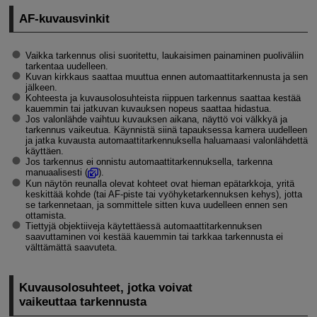
AF-kuvausvinkit
Vaikka tarkennus olisi suoritettu, laukaisimen painaminen puoliväliin
tarkentaa uudelleen.
Kuvan kirkkaus saattaa muuttua ennen automaattitarkennusta ja sen
jälkeen.
Kohteesta ja kuvausolosuhteista riippuen tarkennus saattaa kestää
kauemmin tai jatkuvan kuvauksen nopeus saattaa hidastua.
Jos valonlähde vaihtuu kuvauksen aikana, näyttö voi välkkyä ja
tarkennus vaikeutua. Käynnistä siinä tapauksessa kamera uudelleen
ja jatka kuvausta automaattitarkennuksella haluamaasi valonlähdettä
käyttäen.
Jos tarkennus ei onnistu automaattitarkennuksella, tarkenna
manuaalisesti (
).
Kun näytön reunalla olevat kohteet ovat hieman epätarkkoja, yritä
keskittää kohde (tai AF-piste tai vyöhyketarkennuksen kehys), jotta
se tarkennetaan, ja sommittele sitten kuva uudelleen ennen sen
ottamista.
Tiettyjä objektiiveja käytettäessä automaattitarkennuksen
saavuttaminen voi kestää kauemmin tai tarkkaa tarkennusta ei
välttämättä saavuteta.
Kuvausolosuhteet, jotka voivat
vaikeuttaa tarkennusta