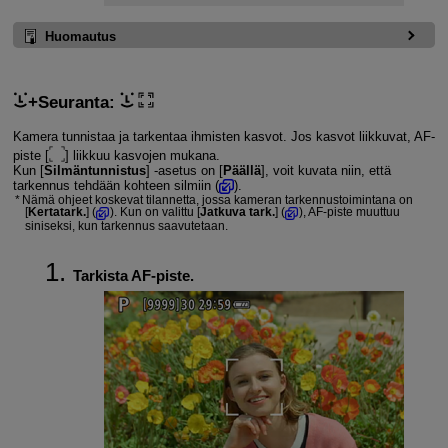
Huomautus
+Seuranta
:
Kamera tunnistaa ja tarkentaa ihmisten kasvot. Jos kasvot liikkuvat, AF-
piste [
] liikkuu kasvojen mukana.
Kun [
Silmäntunnistus
] ‑asetus on [
Päällä
], voit kuvata niin, että
tarkennus tehdään kohteen silmiin (
).
Nämä ohjeet koskevat tilannetta, jossa kameran tarkennustoimintana on
[
Kertatark.
] (
). Kun on valittu [
Jatkuva tark.
] (
), AF-piste muuttuu
siniseksi, kun tarkennus saavutetaan.
Tarkista AF-piste.