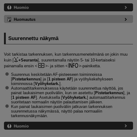
Huomio
Huomautus
Suurennettu näkymä
Voit tarkistaa tarkennuksen, kun tarkennusmenetelmänä on jokin muu
kuin [
+Seuranta
], suurentamalla näytön 5- tai 10-kertaiseksi
painamalla ensin
- ja sitten
-painiketta.
Suurennus keskitetään AF-pisteeseen toiminnoissa
[
Pistetarkennus
] ja [
1 pisteen AF
] ja vyöhykekehykseen
toiminnossa [
Vyöhyketark.
].
Automaattitarkennuksessa käytetään suurennettua näyttöä, jos
painat laukaisimen puoliväliin, kun on asetettu [
Pistetarkennus
], ja
[
1 pisteen AF
]. Asetuksella [
Vyöhyketark.
] automaattitarkennus
suoritetaan normaalin näytön palauttamisen jälkeen.
Kun painat laukaisimen puoliväliin jatkuvan tarkennuksen
suurennetussa näkymässä, näyttö palaa normaaliin
tarkennusnäkymään.
Huomio