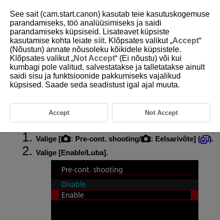
See sait (cam.start.canon) kasutab teie kasutuskogemuse
parandamiseks, töö analüüsimiseks ja saidi
parandamiseks küpsiseid. Lisateavet küpsiste
kasutamise kohta leiate
siit
. Klõpsates valikut „
Accept
“
D388-092
(Nõustun) annate nõusoleku kõikidele küpsistele.
Klõpsates valikut „
Not Accept
“ (Ei nõustu) või kui
Eelsarivõte
kumbagi pole valitud, salvestatakse ja talletatakse ainult
saidi sisu ja funktsioonide pakkumiseks vajalikud
küpsised. Saade seda seadistust igal ajal muuta.
Selle funktsiooni kasutamisel toimub automaatne pildistamine päästiku
töörežiimis [
] juba enne päästikunupu lõpuni alla vajutamist, alates
hetkest kui vajutasite selle pooleldi alla. Eelsarivõtte ajal kuvatakse
võttekuvas [
].
Accept
Not Accept
Valige [
:
Pre-cont. shooting
/
:
Eelsarivõte
] (
).
Valige [
Enable/Luba
].